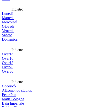
Indietro
Lunedì
Martedì
Mercoledì
Giovedì
Venerdì
Sabato
Domenica
Indietro
Over14
Over16
Over18
Over20
Over30
Indietro
Cocoricò
Altromondo studios
Peter Pan
Matis Bologna
Baia Imperiale