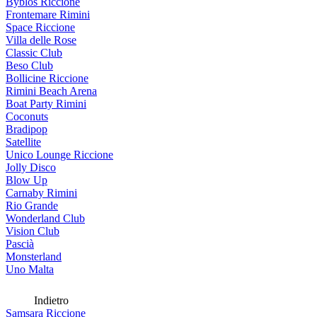
Byblos Riccione
Frontemare Rimini
Space Riccione
Villa delle Rose
Classic Club
Beso Club
Bollicine Riccione
Rimini Beach Arena
Boat Party Rimini
Coconuts
Bradipop
Satellite
Unico Lounge Riccione
Jolly Disco
Blow Up
Carnaby Rimini
Rio Grande
Wonderland Club
Vision Club
Pascià
Monsterland
Uno Malta
Indietro
Samsara Riccione