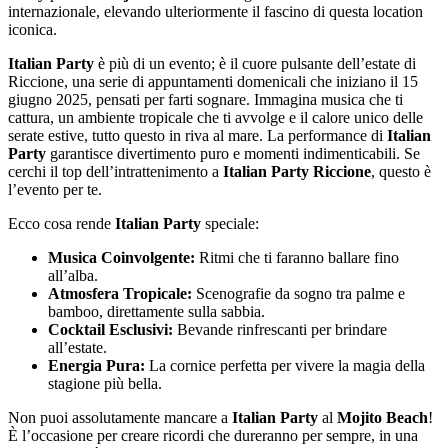
internazionale, elevando ulteriormente il fascino di questa location
iconica.
Italian Party
è più di un evento; è il cuore pulsante dell’estate di
Riccione, una serie di appuntamenti domenicali che iniziano il 15
giugno 2025, pensati per farti sognare. Immagina musica che ti
cattura, un ambiente tropicale che ti avvolge e il calore unico delle
serate estive, tutto questo in riva al mare. La performance di
Italian
Party
garantisce divertimento puro e momenti indimenticabili. Se
cerchi il top dell’intrattenimento a
Italian Party Riccione
, questo è
l’evento per te.
Ecco cosa rende
Italian Party
speciale:
Musica Coinvolgente:
Ritmi che ti faranno ballare fino
all’alba.
Atmosfera Tropicale:
Scenografie da sogno tra palme e
bamboo, direttamente sulla sabbia.
Cocktail Esclusivi:
Bevande rinfrescanti per brindare
all’estate.
Energia Pura:
La cornice perfetta per vivere la magia della
stagione più bella.
Non puoi assolutamente mancare a
Italian Party
al
Mojito Beach
!
È l’occasione per creare ricordi che dureranno per sempre, in una