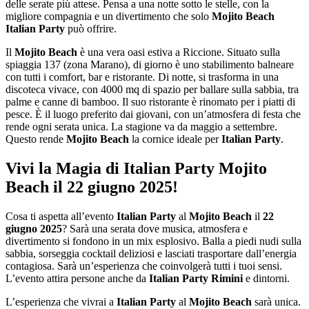
delle serate più attese. Pensa a una notte sotto le stelle, con la
migliore compagnia e un divertimento che solo
Mojito Beach
Italian Party
può offrire.
Il
Mojito Beach
è una vera oasi estiva a Riccione. Situato sulla
spiaggia 137 (zona Marano), di giorno è uno stabilimento balneare
con tutti i comfort, bar e ristorante. Di notte, si trasforma in una
discoteca vivace, con 4000 mq di spazio per ballare sulla sabbia, tra
palme e canne di bamboo. Il suo ristorante è rinomato per i piatti di
pesce. È il luogo preferito dai giovani, con un’atmosfera di festa che
rende ogni serata unica. La stagione va da maggio a settembre.
Questo rende
Mojito Beach
la cornice ideale per
Italian Party
.
Vivi la Magia di Italian Party Mojito
Beach il 22 giugno 2025!
Cosa ti aspetta all’evento
Italian Party
al
Mojito Beach
il
22
giugno 2025
? Sarà una serata dove musica, atmosfera e
divertimento si fondono in un mix esplosivo. Balla a piedi nudi sulla
sabbia, sorseggia cocktail deliziosi e lasciati trasportare dall’energia
contagiosa. Sarà un’esperienza che coinvolgerà tutti i tuoi sensi.
L’evento attira persone anche da
Italian Party Rimini
e dintorni.
L’esperienza che vivrai a
Italian Party
al
Mojito Beach
sarà unica.