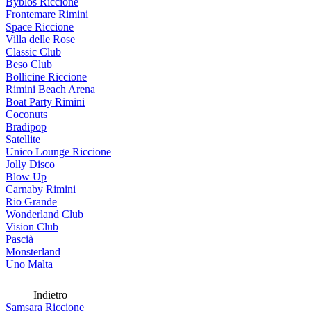
Byblos Riccione
Frontemare Rimini
Space Riccione
Villa delle Rose
Classic Club
Beso Club
Bollicine Riccione
Rimini Beach Arena
Boat Party Rimini
Coconuts
Bradipop
Satellite
Unico Lounge Riccione
Jolly Disco
Blow Up
Carnaby Rimini
Rio Grande
Wonderland Club
Vision Club
Pascià
Monsterland
Uno Malta
Indietro
Samsara Riccione