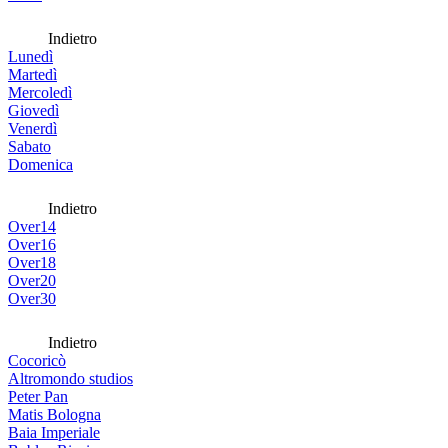
Indietro
Lunedì
Martedì
Mercoledì
Giovedì
Venerdì
Sabato
Domenica
Indietro
Over14
Over16
Over18
Over20
Over30
Indietro
Cocoricò
Altromondo studios
Peter Pan
Matis Bologna
Baia Imperiale