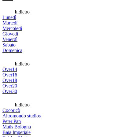
Indietro
Lunedì
Martedì
Mercoledì
Giovedì
Venerdì
Sabato
Domenica
Indietro
Over14
Over16
Over18
Over20
Over30
Indietro
Cocoricò
Altromondo studios
Peter Pan
Matis Bologna
Baia Imperiale