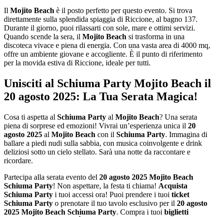
Il
Mojito Beach
è il posto perfetto per questo evento. Si trova
direttamente sulla splendida spiaggia di Riccione, al bagno 137.
Durante il giorno, puoi rilassarti con sole, mare e ottimi servizi.
Quando scende la sera, il
Mojito Beach
si trasforma in una
discoteca vivace e piena di energia. Con una vasta area di 4000 mq,
offre un ambiente giovane e accogliente. È il punto di riferimento
per la movida estiva di Riccione, ideale per tutti.
Unisciti al Schiuma Party Mojito Beach il
20 agosto 2025: La Tua Serata Magica!
Cosa ti aspetta al
Schiuma Party
al
Mojito Beach
? Una serata
piena di sorprese ed emozioni! Vivrai un’esperienza unica il
20
agosto 2025
al
Mojito Beach
con il
Schiuma Party
. Immagina di
ballare a piedi nudi sulla sabbia, con musica coinvolgente e drink
deliziosi sotto un cielo stellato. Sarà una notte da raccontare e
ricordare.
Partecipa alla serata evento del
20 agosto 2025 Mojito Beach
Schiuma Party
! Non aspettare, la festa ti chiama!
Acquista
Schiuma Party
i tuoi accessi ora! Puoi prendere i tuoi
ticket
Schiuma Party
o prenotare il tuo tavolo esclusivo per il
20 agosto
2025 Mojito Beach Schiuma Party
. Compra i tuoi
biglietti