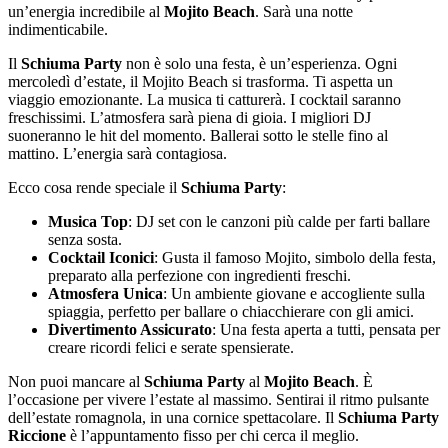
un’energia incredibile al
Mojito Beach
. Sarà una notte
indimenticabile.
Il
Schiuma Party
non è solo una festa, è un’esperienza. Ogni
mercoledì d’estate, il Mojito Beach si trasforma. Ti aspetta un
viaggio emozionante. La musica ti catturerà. I cocktail saranno
freschissimi. L’atmosfera sarà piena di gioia. I migliori DJ
suoneranno le hit del momento. Ballerai sotto le stelle fino al
mattino. L’energia sarà contagiosa.
Ecco cosa rende speciale il
Schiuma Party
:
Musica Top
: DJ set con le canzoni più calde per farti ballare
senza sosta.
Cocktail Iconici
: Gusta il famoso Mojito, simbolo della festa,
preparato alla perfezione con ingredienti freschi.
Atmosfera Unica
: Un ambiente giovane e accogliente sulla
spiaggia, perfetto per ballare o chiacchierare con gli amici.
Divertimento Assicurato
: Una festa aperta a tutti, pensata per
creare ricordi felici e serate spensierate.
Non puoi mancare al
Schiuma Party
al
Mojito Beach
. È
l’occasione per vivere l’estate al massimo. Sentirai il ritmo pulsante
dell’estate romagnola, in una cornice spettacolare. Il
Schiuma Party
Riccione
è l’appuntamento fisso per chi cerca il meglio.