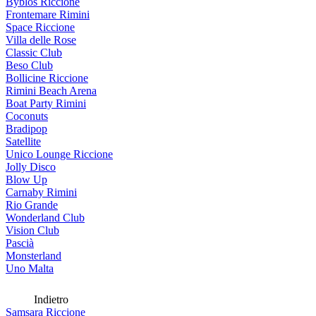
Byblos Riccione
Frontemare Rimini
Space Riccione
Villa delle Rose
Classic Club
Beso Club
Bollicine Riccione
Rimini Beach Arena
Boat Party Rimini
Coconuts
Bradipop
Satellite
Unico Lounge Riccione
Jolly Disco
Blow Up
Carnaby Rimini
Rio Grande
Wonderland Club
Vision Club
Pascià
Monsterland
Uno Malta
Indietro
Samsara Riccione