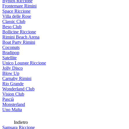
Byblos Riccione
Frontemare Rimini
Space Riccione
Villa delle Rose
Classic Club
Beso Club
Bollicine Riccione
Rimini Beach Arena
Boat Party Rimini
Coconuts
Bradipop
Satellite
Unico Lounge Riccione
Jolly Disco
Blow Up
Carnaby Rimini
Rio Grande
Wonderland Club
Vision Club
Pascià
Monsterland
Uno Malta
Indietro
Samsara Riccione