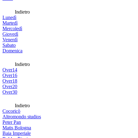
Indietro
Lunedì
Martedì
Mercoledì
Giovedì
Venerdì
Sabato
Domenica
Indietro
Over14
Over16
Over18
Over20
Over30
Indietro
Cocoricò
Altromondo studios
Peter Pan
Matis Bologna
Baia Imperiale