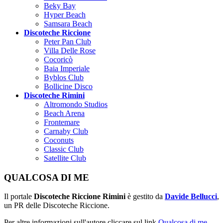
Beky Bay
Hyper Beach
Samsara Beach
Discoteche Riccione
Peter Pan Club
Villa Delle Rose
Cocoricò
Baia Imperiale
Byblos Club
Bollicine Disco
Discoteche Rimini
Altromondo Studios
Beach Arena
Frontemare
Carnaby Club
Coconuts
Classic Club
Satellite Club
QUALCOSA DI ME
Il portale
Discoteche Riccione Rimini
è gestito da
Davide Bellucci
,
un PR delle Discoteche Riccione.
Per altre informazioni sull'autore cliccare sul link
Qualcosa di me