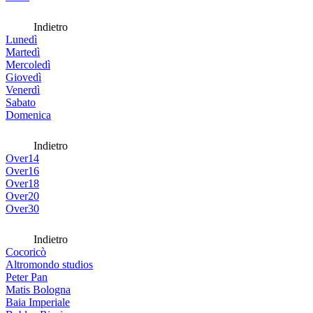
Indietro
Lunedì
Martedì
Mercoledì
Giovedì
Venerdì
Sabato
Domenica
Indietro
Over14
Over16
Over18
Over20
Over30
Indietro
Cocoricò
Altromondo studios
Peter Pan
Matis Bologna
Baia Imperiale