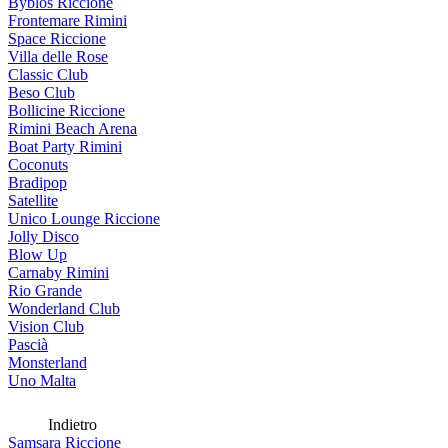
Byblos Riccione
Frontemare Rimini
Space Riccione
Villa delle Rose
Classic Club
Beso Club
Bollicine Riccione
Rimini Beach Arena
Boat Party Rimini
Coconuts
Bradipop
Satellite
Unico Lounge Riccione
Jolly Disco
Blow Up
Carnaby Rimini
Rio Grande
Wonderland Club
Vision Club
Pascià
Monsterland
Uno Malta
Indietro
Samsara Riccione