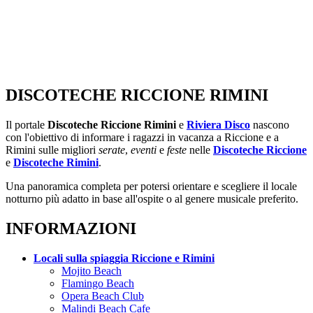
DISCOTECHE RICCIONE RIMINI
Il portale
Discoteche Riccione Rimini
e
Riviera Disco
nascono
con l'obiettivo di informare i ragazzi in vacanza a Riccione e a
Rimini sulle migliori
serate
,
eventi
e
feste
nelle
Discoteche Riccione
e
Discoteche Rimini
.
Una panoramica completa per potersi orientare e scegliere il locale
notturno più adatto in base all'ospite o al genere musicale preferito.
INFORMAZIONI
Locali sulla spiaggia Riccione e Rimini
Mojito Beach
Flamingo Beach
Opera Beach Club
Malindi Beach Cafe