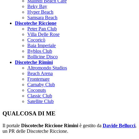
Malindi Beach Cafe
Beky Bay
Hyper Beach
Samsara Beach
Discoteche Riccione
Peter Pan Club
Villa Delle Rose
Cocoricò
Baia Imperiale
Byblos Club
Bollicine Disco
Discoteche Rimini
Altromondo Studios
Beach Arena
Frontemare
Carnaby Club
Coconuts
Classic Club
Satellite Club
QUALCOSA DI ME
Il portale
Discoteche Riccione Rimini
è gestito da
Davide Bellucci
,
un PR delle Discoteche Riccione.