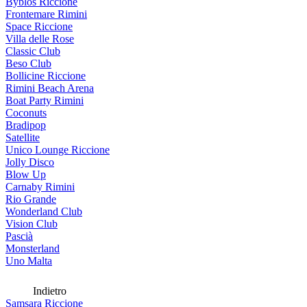
Byblos Riccione
Frontemare Rimini
Space Riccione
Villa delle Rose
Classic Club
Beso Club
Bollicine Riccione
Rimini Beach Arena
Boat Party Rimini
Coconuts
Bradipop
Satellite
Unico Lounge Riccione
Jolly Disco
Blow Up
Carnaby Rimini
Rio Grande
Wonderland Club
Vision Club
Pascià
Monsterland
Uno Malta
Indietro
Samsara Riccione