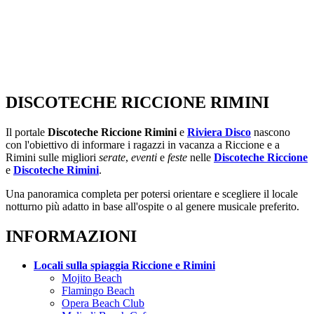
DISCOTECHE RICCIONE RIMINI
Il portale
Discoteche Riccione Rimini
e
Riviera Disco
nascono
con l'obiettivo di informare i ragazzi in vacanza a Riccione e a
Rimini sulle migliori
serate
,
eventi
e
feste
nelle
Discoteche Riccione
e
Discoteche Rimini
.
Una panoramica completa per potersi orientare e scegliere il locale
notturno più adatto in base all'ospite o al genere musicale preferito.
INFORMAZIONI
Locali sulla spiaggia Riccione e Rimini
Mojito Beach
Flamingo Beach
Opera Beach Club