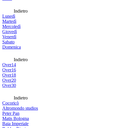
Indietro
Lunedì
Martedì
Mercoledì
Giovedì
Venerdì
Sabato
Domenica
Indietro
Over14
Over16
Over18
Over20
Over30
Indietro
Cocoricò
Altromondo studios
Peter Pan
Matis Bologna
Baia Imperiale