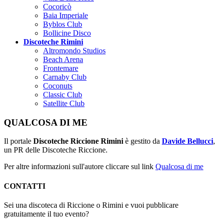
Cocoricò
Baia Imperiale
Byblos Club
Bollicine Disco
Discoteche Rimini
Altromondo Studios
Beach Arena
Frontemare
Carnaby Club
Coconuts
Classic Club
Satellite Club
QUALCOSA DI ME
Il portale
Discoteche Riccione Rimini
è gestito da
Davide Bellucci
,
un PR delle Discoteche Riccione.
Per altre informazioni sull'autore cliccare sul link
Qualcosa di me
CONTATTI
Sei una discoteca di Riccione o Rimini e vuoi pubblicare
gratuitamente il tuo evento?