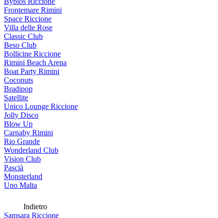
Byblos Riccione
Frontemare Rimini
Space Riccione
Villa delle Rose
Classic Club
Beso Club
Bollicine Riccione
Rimini Beach Arena
Boat Party Rimini
Coconuts
Bradipop
Satellite
Unico Lounge Riccione
Jolly Disco
Blow Up
Carnaby Rimini
Rio Grande
Wonderland Club
Vision Club
Pascià
Monsterland
Uno Malta
Indietro
Samsara Riccione