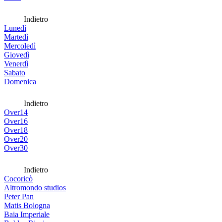
Indietro
Lunedì
Martedì
Mercoledì
Giovedì
Venerdì
Sabato
Domenica
Indietro
Over14
Over16
Over18
Over20
Over30
Indietro
Cocoricò
Altromondo studios
Peter Pan
Matis Bologna
Baia Imperiale