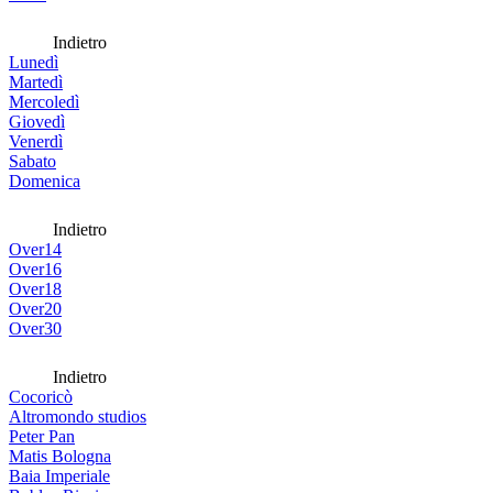
Indietro
Lunedì
Martedì
Mercoledì
Giovedì
Venerdì
Sabato
Domenica
Indietro
Over14
Over16
Over18
Over20
Over30
Indietro
Cocoricò
Altromondo studios
Peter Pan
Matis Bologna
Baia Imperiale