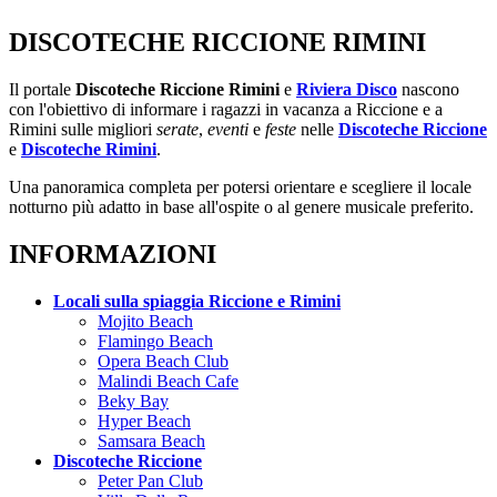
DISCOTECHE RICCIONE RIMINI
Il portale
Discoteche Riccione Rimini
e
Riviera Disco
nascono
con l'obiettivo di informare i ragazzi in vacanza a Riccione e a
Rimini sulle migliori
serate
,
eventi
e
feste
nelle
Discoteche Riccione
e
Discoteche Rimini
.
Una panoramica completa per potersi orientare e scegliere il locale
notturno più adatto in base all'ospite o al genere musicale preferito.
INFORMAZIONI
Locali sulla spiaggia Riccione e Rimini
Mojito Beach
Flamingo Beach
Opera Beach Club
Malindi Beach Cafe
Beky Bay
Hyper Beach
Samsara Beach
Discoteche Riccione
Peter Pan Club