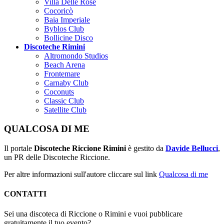
Villa Delle Rose
Cocoricò
Baia Imperiale
Byblos Club
Bollicine Disco
Discoteche Rimini
Altromondo Studios
Beach Arena
Frontemare
Carnaby Club
Coconuts
Classic Club
Satellite Club
QUALCOSA DI ME
Il portale
Discoteche Riccione Rimini
è gestito da
Davide Bellucci
,
un PR delle Discoteche Riccione.
Per altre informazioni sull'autore cliccare sul link
Qualcosa di me
CONTATTI
Sei una discoteca di Riccione o Rimini e vuoi pubblicare
gratuitamente il tuo evento?