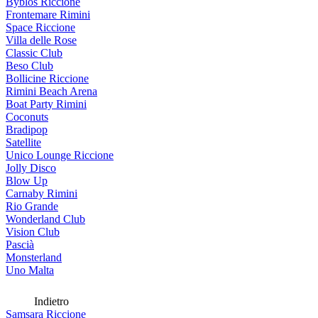
Byblos Riccione
Frontemare Rimini
Space Riccione
Villa delle Rose
Classic Club
Beso Club
Bollicine Riccione
Rimini Beach Arena
Boat Party Rimini
Coconuts
Bradipop
Satellite
Unico Lounge Riccione
Jolly Disco
Blow Up
Carnaby Rimini
Rio Grande
Wonderland Club
Vision Club
Pascià
Monsterland
Uno Malta
Indietro
Samsara Riccione