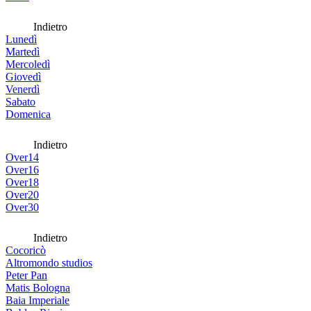
Indietro
Lunedì
Martedì
Mercoledì
Giovedì
Venerdì
Sabato
Domenica
Indietro
Over14
Over16
Over18
Over20
Over30
Indietro
Cocoricò
Altromondo studios
Peter Pan
Matis Bologna
Baia Imperiale