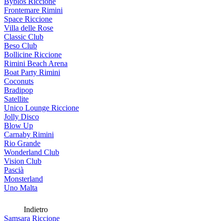
Byblos Riccione
Frontemare Rimini
Space Riccione
Villa delle Rose
Classic Club
Beso Club
Bollicine Riccione
Rimini Beach Arena
Boat Party Rimini
Coconuts
Bradipop
Satellite
Unico Lounge Riccione
Jolly Disco
Blow Up
Carnaby Rimini
Rio Grande
Wonderland Club
Vision Club
Pascià
Monsterland
Uno Malta
Indietro
Samsara Riccione