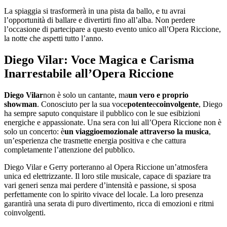
La spiaggia si trasformerà in una pista da ballo, e tu avrai
l’opportunità di ballare e divertirti fino all’alba. Non perdere
l’occasione di partecipare a questo evento unico all’Opera Riccione,
la notte che aspetti tutto l’anno.
Diego Vilar: Voce Magica e Carisma
Inarrestabile all’Opera Riccione
Diego Vilar
non è solo un cantante, ma
un vero e proprio
showman
. Conosciuto per la sua voce
potente
e
coinvolgente
, Diego
ha sempre saputo conquistare il pubblico con le sue esibizioni
energiche e appassionate. Una sera con lui all’Opera Riccione non è
solo un concerto: è
un viaggio
emozionale attraverso la musica
,
un’esperienza che trasmette energia positiva e che cattura
completamente l’attenzione del pubblico.
Diego Vilar e Gerry porteranno al Opera Riccione un’atmosfera
unica ed elettrizzante. Il loro stile musicale, capace di spaziare tra
vari generi senza mai perdere d’intensità e passione, si sposa
perfettamente con lo spirito vivace del locale. La loro presenza
garantirà una serata di puro divertimento, ricca di emozioni e ritmi
coinvolgenti.