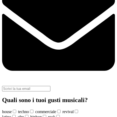
Quali sono i tuoi gusti musicali?
house
techno
commerciale
revival
latino
afro
hiphop
rock