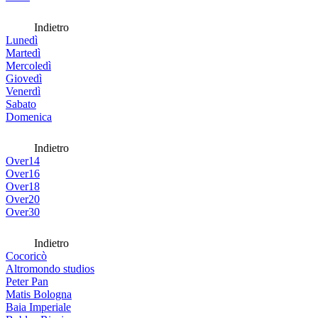
Indietro
Lunedì
Martedì
Mercoledì
Giovedì
Venerdì
Sabato
Domenica
Indietro
Over14
Over16
Over18
Over20
Over30
Indietro
Cocoricò
Altromondo studios
Peter Pan
Matis Bologna
Baia Imperiale