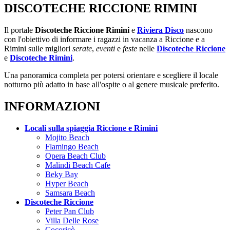
DISCOTECHE RICCIONE RIMINI
Il portale
Discoteche Riccione Rimini
e
Riviera Disco
nascono
con l'obiettivo di informare i ragazzi in vacanza a Riccione e a
Rimini sulle migliori
serate
,
eventi
e
feste
nelle
Discoteche Riccione
e
Discoteche Rimini
.
Una panoramica completa per potersi orientare e scegliere il locale
notturno più adatto in base all'ospite o al genere musicale preferito.
INFORMAZIONI
Locali sulla spiaggia Riccione e Rimini
Mojito Beach
Flamingo Beach
Opera Beach Club
Malindi Beach Cafe
Beky Bay
Hyper Beach
Samsara Beach
Discoteche Riccione
Peter Pan Club
Villa Delle Rose
Cocoricò