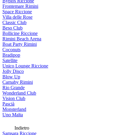
Byblos Riccione
Frontemare Rimini
Space Riccione
Villa delle Rose
Classic Club
Beso Club
Bollicine Riccione
Rimini Beach Arena
Boat Party Rimini
Coconuts
Bradipop
Satellite
Unico Lounge Riccione
Jolly Disco
Blow Up
Carnaby Rimini
Rio Grande
Wonderland Club
Vision Club
Pascià
Monsterland
Uno Malta
Indietro
Samsara Riccione