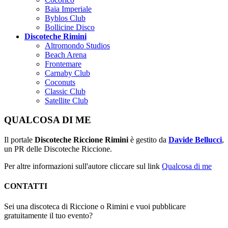
Baia Imperiale
Byblos Club
Bollicine Disco
Discoteche Rimini
Altromondo Studios
Beach Arena
Frontemare
Carnaby Club
Coconuts
Classic Club
Satellite Club
QUALCOSA DI ME
Il portale
Discoteche Riccione Rimini
è gestito da
Davide Bellucci
,
un PR delle Discoteche Riccione.
Per altre informazioni sull'autore cliccare sul link
Qualcosa di me
CONTATTI
Sei una discoteca di Riccione o Rimini e vuoi pubblicare
gratuitamente il tuo evento?