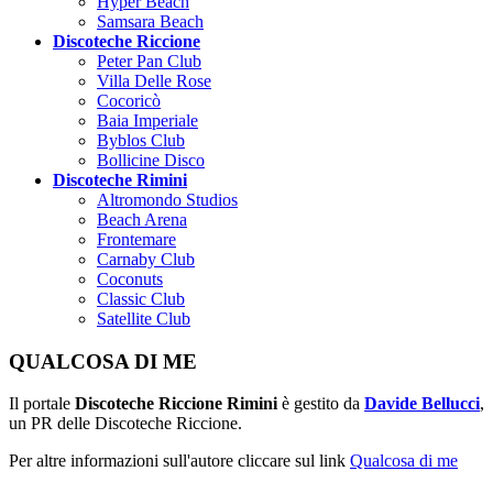
Hyper Beach
Samsara Beach
Discoteche Riccione
Peter Pan Club
Villa Delle Rose
Cocoricò
Baia Imperiale
Byblos Club
Bollicine Disco
Discoteche Rimini
Altromondo Studios
Beach Arena
Frontemare
Carnaby Club
Coconuts
Classic Club
Satellite Club
QUALCOSA DI ME
Il portale
Discoteche Riccione Rimini
è gestito da
Davide Bellucci
,
un PR delle Discoteche Riccione.
Per altre informazioni sull'autore cliccare sul link
Qualcosa di me