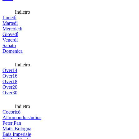
Indietro
Lunedì
Martedì
Mercoledì
Giovedì
Venerdì
Sabato
Domenica
Indietro
Over14
Over16
Over18
Over20
Over30
Indietro
Cocoricò
Altromondo studios
Peter Pan
Matis Bologna
Baia Imperiale