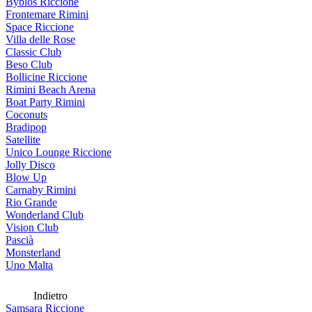
Byblos Riccione
Frontemare Rimini
Space Riccione
Villa delle Rose
Classic Club
Beso Club
Bollicine Riccione
Rimini Beach Arena
Boat Party Rimini
Coconuts
Bradipop
Satellite
Unico Lounge Riccione
Jolly Disco
Blow Up
Carnaby Rimini
Rio Grande
Wonderland Club
Vision Club
Pascià
Monsterland
Uno Malta
Indietro
Samsara Riccione