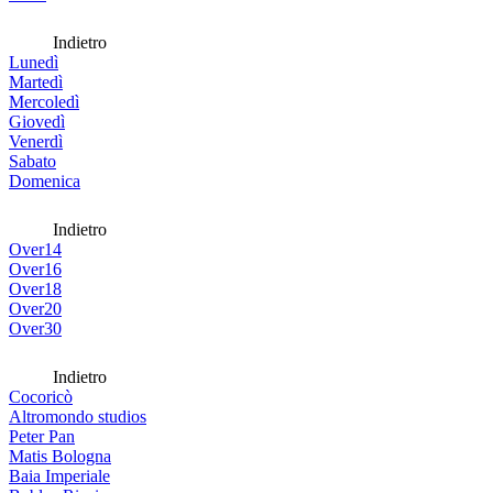
Indietro
Lunedì
Martedì
Mercoledì
Giovedì
Venerdì
Sabato
Domenica
Indietro
Over14
Over16
Over18
Over20
Over30
Indietro
Cocoricò
Altromondo studios
Peter Pan
Matis Bologna
Baia Imperiale