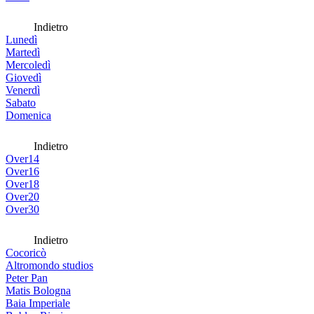
Indietro
Lunedì
Martedì
Mercoledì
Giovedì
Venerdì
Sabato
Domenica
Indietro
Over14
Over16
Over18
Over20
Over30
Indietro
Cocoricò
Altromondo studios
Peter Pan
Matis Bologna
Baia Imperiale