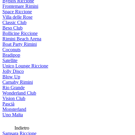
Byblos Riccione
Frontemare Rimini
Space Riccione
Villa delle Rose
Classic Club
Beso Club
Bollicine Riccione
Rimini Beach Arena
Boat Party Rimini
Coconuts
Bradipop
Satellite
Unico Lounge Riccione
Jolly Disco
Blow Up
Carnaby Rimini
Rio Grande
Wonderland Club
Vision Club
Pascià
Monsterland
Uno Malta
Indietro
Samsara Riccione