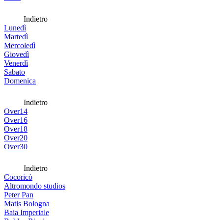
Indietro
Lunedì
Martedì
Mercoledì
Giovedì
Venerdì
Sabato
Domenica
Indietro
Over14
Over16
Over18
Over20
Over30
Indietro
Cocoricò
Altromondo studios
Peter Pan
Matis Bologna
Baia Imperiale