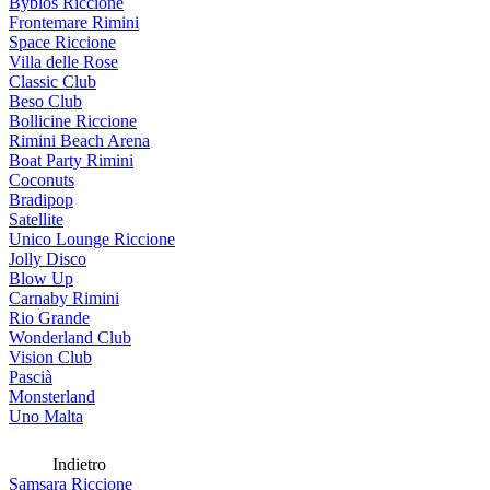
Byblos Riccione
Frontemare Rimini
Space Riccione
Villa delle Rose
Classic Club
Beso Club
Bollicine Riccione
Rimini Beach Arena
Boat Party Rimini
Coconuts
Bradipop
Satellite
Unico Lounge Riccione
Jolly Disco
Blow Up
Carnaby Rimini
Rio Grande
Wonderland Club
Vision Club
Pascià
Monsterland
Uno Malta
Indietro
Samsara Riccione