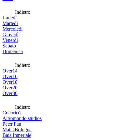
Indietro
Lunedì
Martedì
Mercoledì
Giovedì
Venerdì
Sabato
Domenica
Indietro
Over14
Over16
Over18
Over20
Over30
Indietro
Cocoricò
Altromondo studios
Peter Pan
Matis Bologna
Baia Imperiale