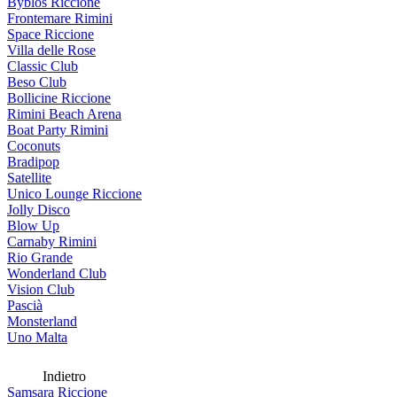
Byblos Riccione
Frontemare Rimini
Space Riccione
Villa delle Rose
Classic Club
Beso Club
Bollicine Riccione
Rimini Beach Arena
Boat Party Rimini
Coconuts
Bradipop
Satellite
Unico Lounge Riccione
Jolly Disco
Blow Up
Carnaby Rimini
Rio Grande
Wonderland Club
Vision Club
Pascià
Monsterland
Uno Malta
Indietro
Samsara Riccione