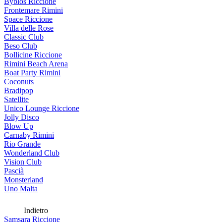
Byblos Riccione
Frontemare Rimini
Space Riccione
Villa delle Rose
Classic Club
Beso Club
Bollicine Riccione
Rimini Beach Arena
Boat Party Rimini
Coconuts
Bradipop
Satellite
Unico Lounge Riccione
Jolly Disco
Blow Up
Carnaby Rimini
Rio Grande
Wonderland Club
Vision Club
Pascià
Monsterland
Uno Malta
Indietro
Samsara Riccione