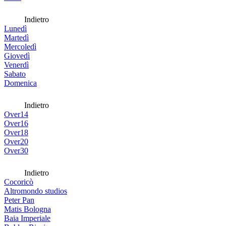
Indietro
Lunedì
Martedì
Mercoledì
Giovedì
Venerdì
Sabato
Domenica
Indietro
Over14
Over16
Over18
Over20
Over30
Indietro
Cocoricò
Altromondo studios
Peter Pan
Matis Bologna
Baia Imperiale