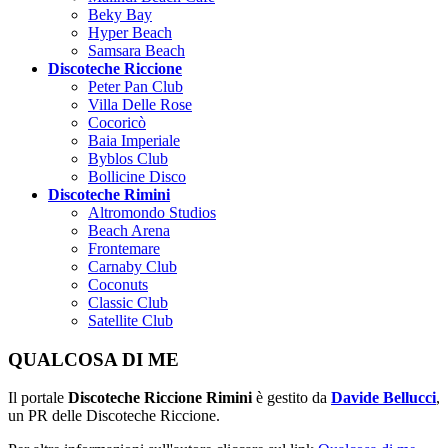
Beky Bay
Hyper Beach
Samsara Beach
Discoteche Riccione
Peter Pan Club
Villa Delle Rose
Cocoricò
Baia Imperiale
Byblos Club
Bollicine Disco
Discoteche Rimini
Altromondo Studios
Beach Arena
Frontemare
Carnaby Club
Coconuts
Classic Club
Satellite Club
QUALCOSA DI ME
Il portale
Discoteche Riccione Rimini
è gestito da
Davide Bellucci
,
un PR delle Discoteche Riccione.