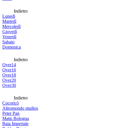
Indietro
Lunedì
Martedì
Mercoledì
Giovedì
Venerdì
Sabato
Domenica
Indietro
Over14
Over16
Over18
Over20
Over30
Indietro
Cocoricò
Altromondo studios
Peter Pan
Matis Bologna
Baia Imperiale