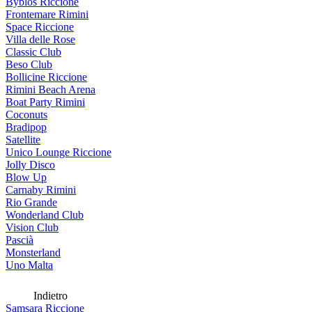
Byblos Riccione
Frontemare Rimini
Space Riccione
Villa delle Rose
Classic Club
Beso Club
Bollicine Riccione
Rimini Beach Arena
Boat Party Rimini
Coconuts
Bradipop
Satellite
Unico Lounge Riccione
Jolly Disco
Blow Up
Carnaby Rimini
Rio Grande
Wonderland Club
Vision Club
Pascià
Monsterland
Uno Malta
Indietro
Samsara Riccione