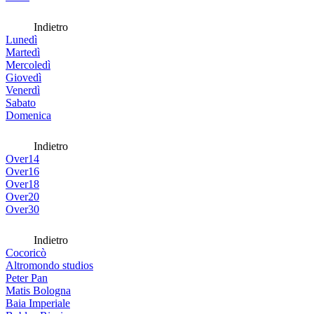
Indietro
Lunedì
Martedì
Mercoledì
Giovedì
Venerdì
Sabato
Domenica
Indietro
Over14
Over16
Over18
Over20
Over30
Indietro
Cocoricò
Altromondo studios
Peter Pan
Matis Bologna
Baia Imperiale