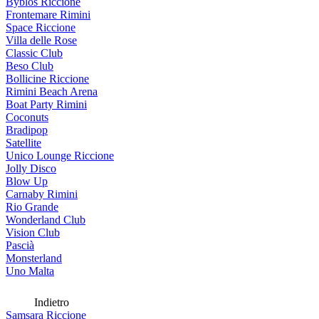
Byblos Riccione
Frontemare Rimini
Space Riccione
Villa delle Rose
Classic Club
Beso Club
Bollicine Riccione
Rimini Beach Arena
Boat Party Rimini
Coconuts
Bradipop
Satellite
Unico Lounge Riccione
Jolly Disco
Blow Up
Carnaby Rimini
Rio Grande
Wonderland Club
Vision Club
Pascià
Monsterland
Uno Malta
Indietro
Samsara Riccione