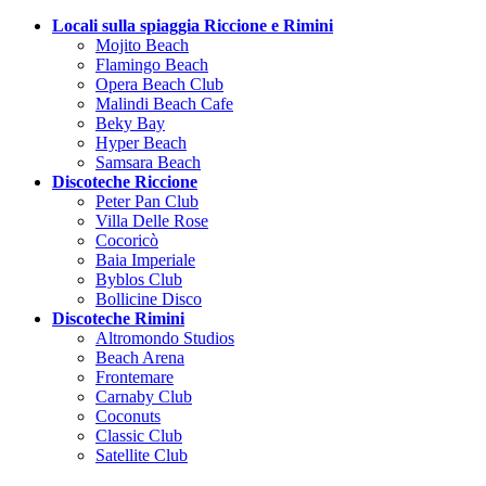
Locali sulla spiaggia Riccione e Rimini
Mojito Beach
Flamingo Beach
Opera Beach Club
Malindi Beach Cafe
Beky Bay
Hyper Beach
Samsara Beach
Discoteche Riccione
Peter Pan Club
Villa Delle Rose
Cocoricò
Baia Imperiale
Byblos Club
Bollicine Disco
Discoteche Rimini
Altromondo Studios
Beach Arena
Frontemare
Carnaby Club
Coconuts
Classic Club
Satellite Club