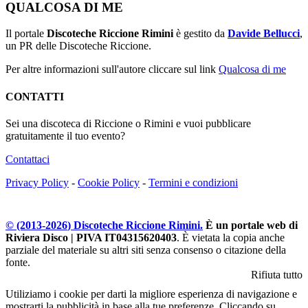
QUALCOSA DI ME
Il portale
Discoteche Riccione Rimini
è gestito da
Davide Bellucci
,
un PR delle Discoteche Riccione.
Per altre informazioni sull'autore cliccare sul link
Qualcosa di me
CONTATTI
Sei una discoteca di Riccione o Rimini e vuoi pubblicare
gratuitamente il tuo evento?
Contattaci
Privacy Policy
-
Cookie Policy
-
Termini e condizioni
© (2013-
2026
) Discoteche Riccione Rimini.
È un portale web di
Riviera Disco | PIVA IT04315620403
. È vietata la copia anche
parziale del materiale su altri siti senza consenso o citazione della
fonte.
Rifiuta tutto
Utiliziamo i cookie per darti la migliore esperienza di navigazione e
mostrarti la pubblicità in base alla tue preferenze. Cliccando su