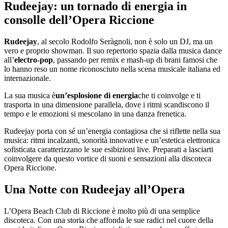
Rudeejay: un tornado di energia in
consolle dell’Opera Riccione
Rudeejay
, al secolo Rodolfo Seràgnoli, non è solo un DJ, ma un
vero e proprio showman. Il suo repertorio spazia dalla musica dance
all’
electro-pop
, passando per remix e mash-up di brani famosi che
lo hanno reso un nome riconosciuto nella scena musicale italiana ed
internazionale.
La sua musica è
un’esplosione di energia
che ti coinvolge e ti
trasporta in una dimensione parallela, dove i ritmi scandiscono il
tempo e le emozioni si mescolano in una danza frenetica.
Rudeejay porta con sé un’energia contagiosa che si riflette nella sua
musica: ritmi incalzanti, sonorità innovative e un’estetica elettronica
sofisticata caratterizzano le sue esibizioni live. Preparati a lasciarti
coinvolgere da questo vortice di suoni e sensazioni alla discoteca
Opera Riccione.
Una Notte con Rudeejay all’Opera
L’Opera Beach Club di Riccione è molto più di una semplice
discoteca. Con una storia che affonda le sue radici nel cuore della