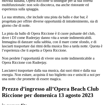
movida italiana, Opera Riccione si distingue per la sua offerta
multifunzionale: non solo discoteca, ma anche ristorante ed
esperienza sulla spiaggia.
La sua struttura, che include una pista da ballo e due bar, è
progettata per offrire diverse opportunità di intrattenimento, sia di
giorno che di notte.
La pista da ballo di Opera Riccione è il cuore pulsante del club,
dove i DJ come Rudeejay danno vita a serate indimenticabili.
Immagina di danzare sulla sabbia, con il mare come sfondo, e di
lasciarti trasportare dai ritmi della musica fino a tarda notte. Questa è
l’esperienza che ti aspetta a Opera Riccione.
Non perdete l’opportunità di vivere una notte indimenticabile a
Opera Riccione con Rudeejay.
Lasciatevi trasportare dalla sua musica, dai suoi ritmi e dalla sua
energia. Non esitare, acquista il tuo biglietto ora e unisciti a noi per
una notte che promette di essere magica.
Prezzo d’ingresso all’Opera Beach Club
Riccione per
domenica
1
3
agosto
2023