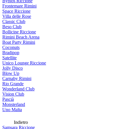
Byblos Riccione
Frontemare Rimini
Space Riccione
Villa delle Rose
Classic Club
Beso Club
Bollicine Riccione
Rimini Beach Arena
Boat Party Rimini
Coconuts
Bradipop
Satellite
Unico Lounge Riccione
Jolly Disco
Blow Up
Carnaby Rimini
Rio Grande
Wonderland Club
Vision Club
Pascià
Monsterland
Uno Malta
Indietro
Samsara Riccione