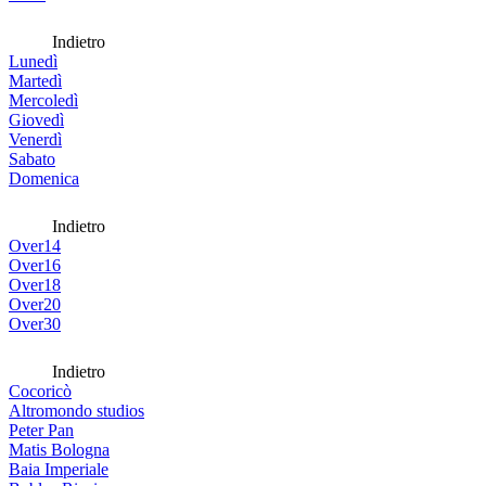
Indietro
Lunedì
Martedì
Mercoledì
Giovedì
Venerdì
Sabato
Domenica
Indietro
Over14
Over16
Over18
Over20
Over30
Indietro
Cocoricò
Altromondo studios
Peter Pan
Matis Bologna
Baia Imperiale