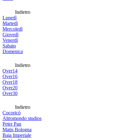
Indietro
Lunedì
Martedì
Mercoledì
Giovedì
Venerdì
Sabato
Domenica
Indietro
Over14
Over16
Over18
Over20
Over30
Indietro
Cocoricò
Altromondo studios
Peter Pan
Matis Bologna
Baia Imperiale