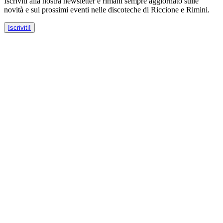
Iscriviti alla nostra newsletter e rimani sempre aggiornato sulle
novità e sui prossimi eventi nelle discoteche di Riccione e Rimini.
Iscriviti!