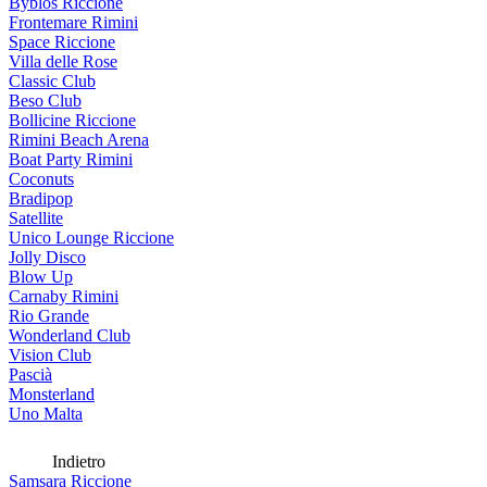
Byblos Riccione
Frontemare Rimini
Space Riccione
Villa delle Rose
Classic Club
Beso Club
Bollicine Riccione
Rimini Beach Arena
Boat Party Rimini
Coconuts
Bradipop
Satellite
Unico Lounge Riccione
Jolly Disco
Blow Up
Carnaby Rimini
Rio Grande
Wonderland Club
Vision Club
Pascià
Monsterland
Uno Malta
Indietro
Samsara Riccione