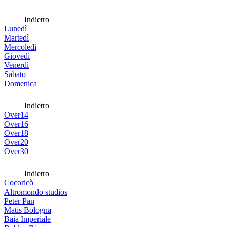
Indietro
Lunedì
Martedì
Mercoledì
Giovedì
Venerdì
Sabato
Domenica
Indietro
Over14
Over16
Over18
Over20
Over30
Indietro
Cocoricò
Altromondo studios
Peter Pan
Matis Bologna
Baia Imperiale