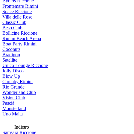
Byblos Riccione
Frontemare Rimini
Space Riccione
Villa delle Rose
Classic Club
Beso Club
Bollicine Riccione
Rimini Beach Arena
Boat Party Rimini
Coconuts
Bradipop
Satellite
Unico Lounge Riccione
Jolly Disco
Blow Up
Carnaby Rimini
Rio Grande
Wonderland Club
Vision Club
Pascià
Monsterland
Uno Malta
Indietro
Samsara Riccione