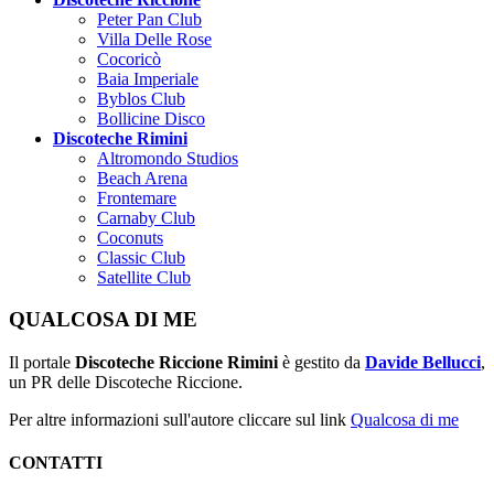
Peter Pan Club
Villa Delle Rose
Cocoricò
Baia Imperiale
Byblos Club
Bollicine Disco
Discoteche Rimini
Altromondo Studios
Beach Arena
Frontemare
Carnaby Club
Coconuts
Classic Club
Satellite Club
QUALCOSA DI ME
Il portale
Discoteche Riccione Rimini
è gestito da
Davide Bellucci
,
un PR delle Discoteche Riccione.
Per altre informazioni sull'autore cliccare sul link
Qualcosa di me
CONTATTI