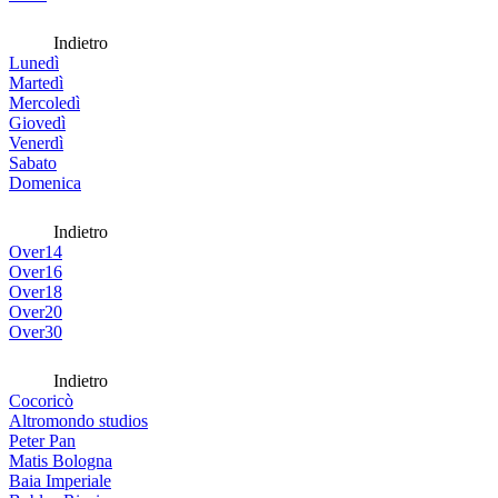
Indietro
Lunedì
Martedì
Mercoledì
Giovedì
Venerdì
Sabato
Domenica
Indietro
Over14
Over16
Over18
Over20
Over30
Indietro
Cocoricò
Altromondo studios
Peter Pan
Matis Bologna
Baia Imperiale