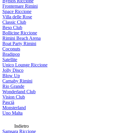
Byblos Riccione
Frontemare Rimini
Space Riccione
Villa delle Rose
Classic Club
Beso Club
Bollicine Riccione
Rimini Beach Arena
Boat Party Rimini
Coconuts
Bradipop
Satellite
Unico Lounge Riccione
Jolly Disco
Blow Up
Carnaby Rimini
Rio Grande
Wonderland Club
Vision Club
Pascià
Monsterland
Uno Malta
Indietro
Samsara Riccione