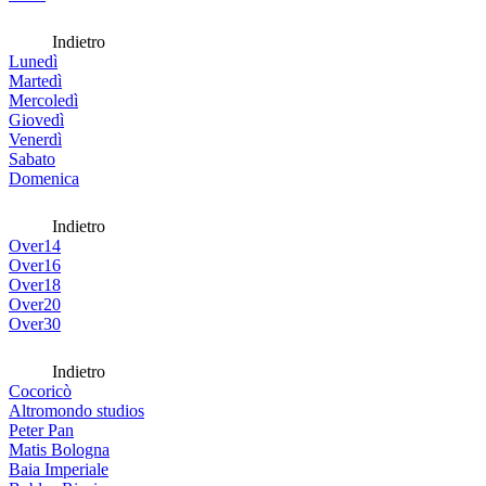
Indietro
Lunedì
Martedì
Mercoledì
Giovedì
Venerdì
Sabato
Domenica
Indietro
Over14
Over16
Over18
Over20
Over30
Indietro
Cocoricò
Altromondo studios
Peter Pan
Matis Bologna
Baia Imperiale