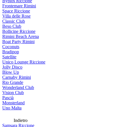
Byblos Riccione
Frontemare Rimini
Space Riccione
Villa delle Rose
Classic Club
Beso Club
Bollicine Riccione
Rimini Beach Arena
Boat Party Rimini
Coconuts
Bradipop
Satellite
Unico Lounge Riccione
Jolly Disco
Blow Up
Carnaby Rimini
Rio Grande
Wonderland Club
Vision Club
Pascià
Monsterland
Uno Malta
Indietro
Samsara Riccione