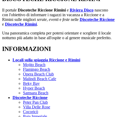
Il portale
Discoteche Riccione Rimini
e
Riviera Disco
nascono
con l'obiettivo di informare i ragazzi in vacanza a Riccione e a
Rimini sulle migliori
serate
,
eventi
e
feste
nelle
Discoteche Riccione
e
Discoteche Rimini
.
Una panoramica completa per potersi orientare e scegliere il locale
notturno più adatto in base all'ospite o al genere musicale preferito.
INFORMAZIONI
Locali sulla spiaggia Riccione e Rimini
Mojito Beach
Flamingo Beach
Opera Beach Club
Malindi Beach Cafe
Beky Bay
Hyper Beach
Samsara Beach
Discoteche Riccione
Peter Pan Club
Villa Delle Rose
Cocoricò
Baia Imperiale