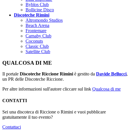
Byblos Club
Bollicine Disco
Discoteche Rimini
Altromondo Studios
Beach Arena
Frontemare
Carnaby Club
Coconuts
Classic Club
Satellite Club
QUALCOSA DI ME
Il portale
Discoteche Riccione Rimini
è gestito da
Davide Bellucci
,
un PR delle Discoteche Riccione.
Per altre informazioni sull'autore cliccare sul link
Qualcosa di me
CONTATTI
Sei una discoteca di Riccione o Rimini e vuoi pubblicare
gratuitamente il tuo evento?
Contattaci