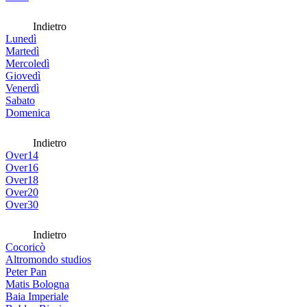
Indietro
Lunedì
Martedì
Mercoledì
Giovedì
Venerdì
Sabato
Domenica
Indietro
Over14
Over16
Over18
Over20
Over30
Indietro
Cocoricò
Altromondo studios
Peter Pan
Matis Bologna
Baia Imperiale