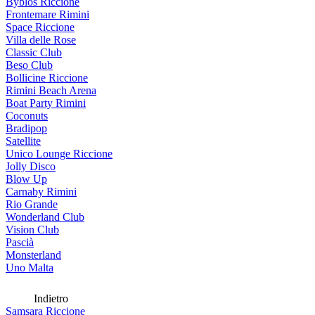
Byblos Riccione
Frontemare Rimini
Space Riccione
Villa delle Rose
Classic Club
Beso Club
Bollicine Riccione
Rimini Beach Arena
Boat Party Rimini
Coconuts
Bradipop
Satellite
Unico Lounge Riccione
Jolly Disco
Blow Up
Carnaby Rimini
Rio Grande
Wonderland Club
Vision Club
Pascià
Monsterland
Uno Malta
Indietro
Samsara Riccione