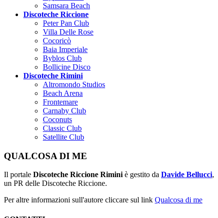
Samsara Beach
Discoteche Riccione
Peter Pan Club
Villa Delle Rose
Cocoricò
Baia Imperiale
Byblos Club
Bollicine Disco
Discoteche Rimini
Altromondo Studios
Beach Arena
Frontemare
Carnaby Club
Coconuts
Classic Club
Satellite Club
QUALCOSA DI ME
Il portale
Discoteche Riccione Rimini
è gestito da
Davide Bellucci
,
un PR delle Discoteche Riccione.
Per altre informazioni sull'autore cliccare sul link
Qualcosa di me