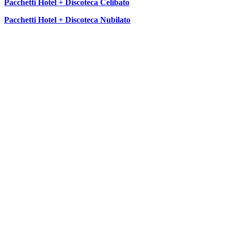
Pacchetti Hotel + Discoteca Celibato
Pacchetti Hotel + Discoteca Nubilato
SEGUICI SU: