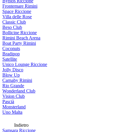
Byblos Riccione
Frontemare Rimini
Space Riccione
Villa delle Rose
Classic Club
Beso Club
Bollicine Riccione
Rimini Beach Arena
Boat Party Rimini
Coconuts
Bradipop
Satellite
Unico Lounge Riccione
Jolly Disco
Blow Up
Carnaby Rimini
Rio Grande
Wonderland Club
Vision Club
Pascià
Monsterland
Uno Malta
Indietro
Samsara Riccione