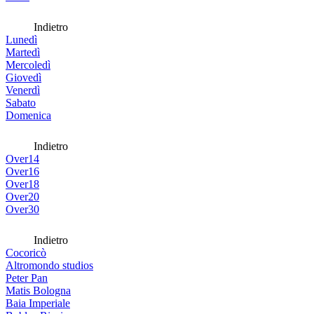
Indietro
Lunedì
Martedì
Mercoledì
Giovedì
Venerdì
Sabato
Domenica
Indietro
Over14
Over16
Over18
Over20
Over30
Indietro
Cocoricò
Altromondo studios
Peter Pan
Matis Bologna
Baia Imperiale