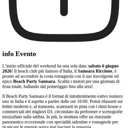
info Evento
L’inizio ufficiale del weekend ha una sola data:
sabato 6 giugno
2026
! Il beach club più famoso d’Italia, il
Samsara Riccione
, è
pronto ad accendere la costa romagnola con il suo travolgente ed
epico
Beach Party Samsara
. Scalda i motori per una giornata di
festa totale, ballando dal pomeriggio fino alla sera!
Il Beach Party Samsara è il format di intrattenimento estivo numero
uno in Italia e ti aspetta a partire dalle ore 16:00. Potrai rilassarti sui
lettini moderni e, al tramonto, scatenarti in pista con i ritmi house e
commerciali dei migliori DJ, circondato da performer e scenografie
mozzafiato sulla sabbia. In più, la struttura offre un ristorante
panoramico eccezionale con specialità salentine e romagnole per
ricaricare le energie senza mai lasciare la spiaggia.