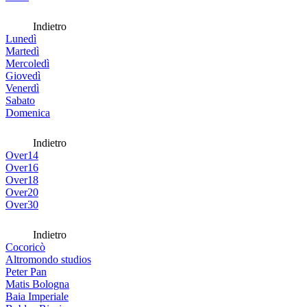
Indietro
Lunedì
Martedì
Mercoledì
Giovedì
Venerdì
Sabato
Domenica
Indietro
Over14
Over16
Over18
Over20
Over30
Indietro
Cocoricò
Altromondo studios
Peter Pan
Matis Bologna
Baia Imperiale