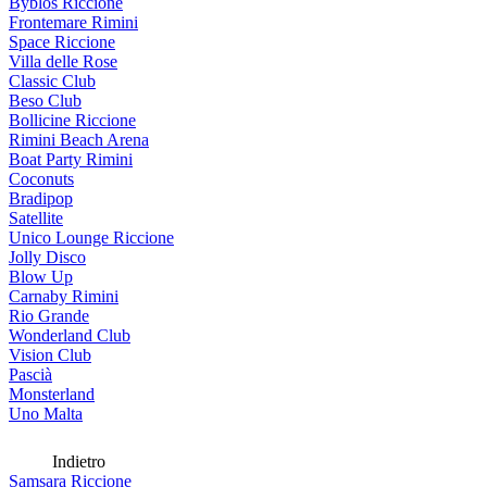
Byblos Riccione
Frontemare Rimini
Space Riccione
Villa delle Rose
Classic Club
Beso Club
Bollicine Riccione
Rimini Beach Arena
Boat Party Rimini
Coconuts
Bradipop
Satellite
Unico Lounge Riccione
Jolly Disco
Blow Up
Carnaby Rimini
Rio Grande
Wonderland Club
Vision Club
Pascià
Monsterland
Uno Malta
Indietro
Samsara Riccione