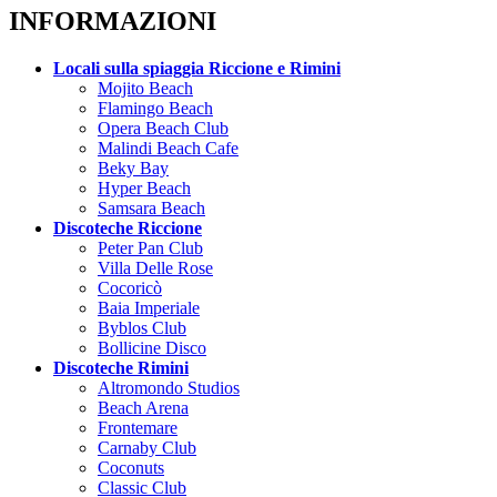
INFORMAZIONI
Locali sulla spiaggia Riccione e Rimini
Mojito Beach
Flamingo Beach
Opera Beach Club
Malindi Beach Cafe
Beky Bay
Hyper Beach
Samsara Beach
Discoteche Riccione
Peter Pan Club
Villa Delle Rose
Cocoricò
Baia Imperiale
Byblos Club
Bollicine Disco
Discoteche Rimini
Altromondo Studios
Beach Arena
Frontemare
Carnaby Club
Coconuts
Classic Club