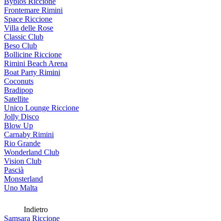
Byblos Riccione
Frontemare Rimini
Space Riccione
Villa delle Rose
Classic Club
Beso Club
Bollicine Riccione
Rimini Beach Arena
Boat Party Rimini
Coconuts
Bradipop
Satellite
Unico Lounge Riccione
Jolly Disco
Blow Up
Carnaby Rimini
Rio Grande
Wonderland Club
Vision Club
Pascià
Monsterland
Uno Malta
Indietro
Samsara Riccione