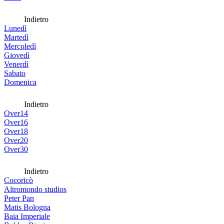
Indietro
Lunedì
Martedì
Mercoledì
Giovedì
Venerdì
Sabato
Domenica
Indietro
Over14
Over16
Over18
Over20
Over30
Indietro
Cocoricò
Altromondo studios
Peter Pan
Matis Bologna
Baia Imperiale