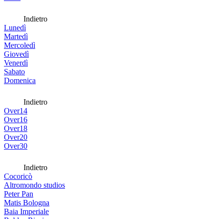
Indietro
Lunedì
Martedì
Mercoledì
Giovedì
Venerdì
Sabato
Domenica
Indietro
Over14
Over16
Over18
Over20
Over30
Indietro
Cocoricò
Altromondo studios
Peter Pan
Matis Bologna
Baia Imperiale