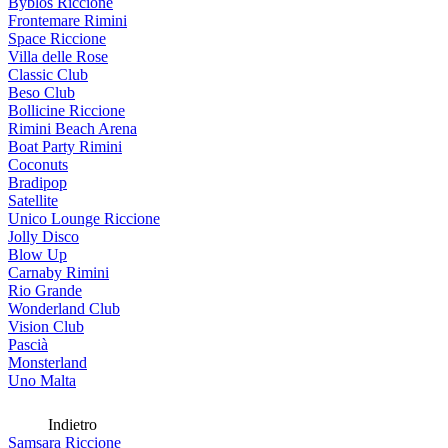
Byblos Riccione
Frontemare Rimini
Space Riccione
Villa delle Rose
Classic Club
Beso Club
Bollicine Riccione
Rimini Beach Arena
Boat Party Rimini
Coconuts
Bradipop
Satellite
Unico Lounge Riccione
Jolly Disco
Blow Up
Carnaby Rimini
Rio Grande
Wonderland Club
Vision Club
Pascià
Monsterland
Uno Malta
Indietro
Samsara Riccione