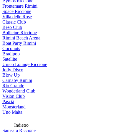
Byblos Riccione
Frontemare Rimini
Space Riccione
Villa delle Rose
Classic Club
Beso Club
Bollicine Riccione
Rimini Beach Arena
Boat Party Rimini
Coconuts
Bradipop
Satellite
Unico Lounge Riccione
Jolly Disco
Blow Up
Carnaby Rimini
Rio Grande
Wonderland Club
Vision Club
Pascià
Monsterland
Uno Malta
Indietro
Samsara Riccione