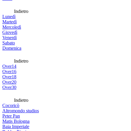
Indietro
Lunedì
Martedì
Mercoledì
Giovedì
Venerdì
Sabato
Domenica
Indietro
Over14
Over16
Over18
Over20
Over30
Indietro
Cocoricò
Altromondo studios
Peter Pan
Matis Bologna
Baia Imperiale