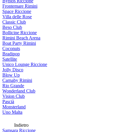
Byblos Riccione
Frontemare Rimini
Space Riccione
Villa delle Rose
Classic Club
Beso Club
Bollicine Riccione
Rimini Beach Arena
Boat Party Rimini
Coconuts
Bradipop
Satellite
Unico Lounge Riccione
Jolly Disco
Blow Up
Carnaby Rimini
Rio Grande
Wonderland Club
Vision Club
Pascià
Monsterland
Uno Malta
Indietro
Samsara Riccione