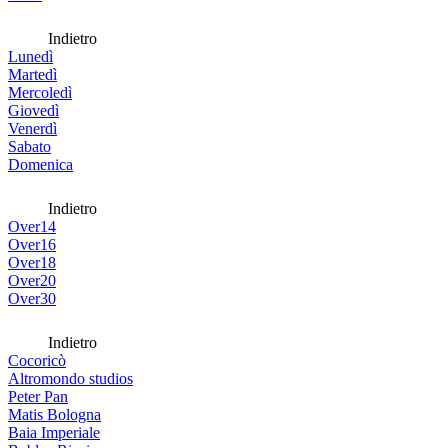
Indietro
Lunedì
Martedì
Mercoledì
Giovedì
Venerdì
Sabato
Domenica
Indietro
Over14
Over16
Over18
Over20
Over30
Indietro
Cocoricò
Altromondo studios
Peter Pan
Matis Bologna
Baia Imperiale