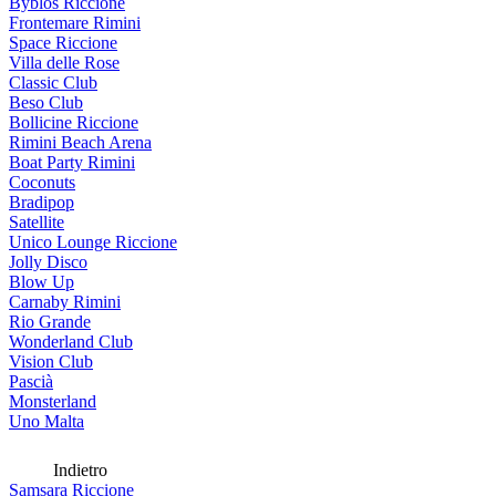
Byblos Riccione
Frontemare Rimini
Space Riccione
Villa delle Rose
Classic Club
Beso Club
Bollicine Riccione
Rimini Beach Arena
Boat Party Rimini
Coconuts
Bradipop
Satellite
Unico Lounge Riccione
Jolly Disco
Blow Up
Carnaby Rimini
Rio Grande
Wonderland Club
Vision Club
Pascià
Monsterland
Uno Malta
Indietro
Samsara Riccione