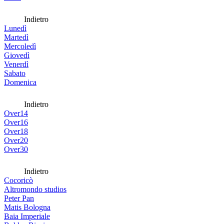
Indietro
Lunedì
Martedì
Mercoledì
Giovedì
Venerdì
Sabato
Domenica
Indietro
Over14
Over16
Over18
Over20
Over30
Indietro
Cocoricò
Altromondo studios
Peter Pan
Matis Bologna
Baia Imperiale