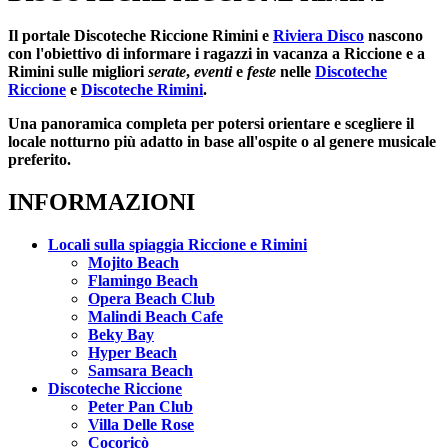
Il portale
Discoteche Riccione Rimini
e
Riviera Disco
nascono
con l'obiettivo di informare i ragazzi in vacanza a Riccione e a
Rimini sulle migliori
serate
,
eventi
e
feste
nelle
Discoteche
Riccione
e
Discoteche Rimini
.
Una panoramica completa per potersi orientare e scegliere il
locale notturno più adatto in base all'ospite o al genere musicale
preferito.
INFORMAZIONI
Locali sulla spiaggia Riccione e Rimini
Mojito Beach
Flamingo Beach
Opera Beach Club
Malindi Beach Cafe
Beky Bay
Hyper Beach
Samsara Beach
Discoteche Riccione
Peter Pan Club
Villa Delle Rose
Cocoricò