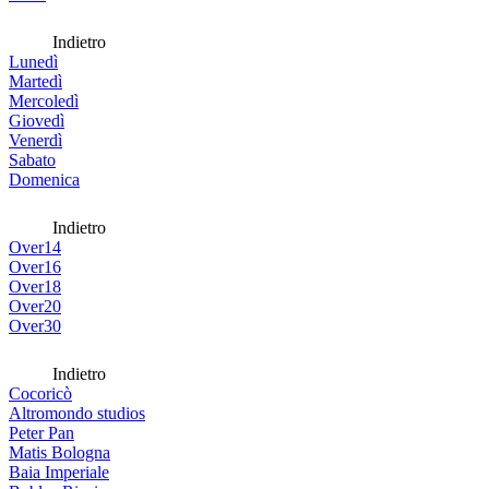
Indietro
Lunedì
Martedì
Mercoledì
Giovedì
Venerdì
Sabato
Domenica
Indietro
Over14
Over16
Over18
Over20
Over30
Indietro
Cocoricò
Altromondo studios
Peter Pan
Matis Bologna
Baia Imperiale