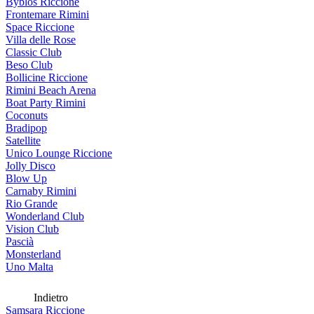
Byblos Riccione
Frontemare Rimini
Space Riccione
Villa delle Rose
Classic Club
Beso Club
Bollicine Riccione
Rimini Beach Arena
Boat Party Rimini
Coconuts
Bradipop
Satellite
Unico Lounge Riccione
Jolly Disco
Blow Up
Carnaby Rimini
Rio Grande
Wonderland Club
Vision Club
Pascià
Monsterland
Uno Malta
Indietro
Samsara Riccione