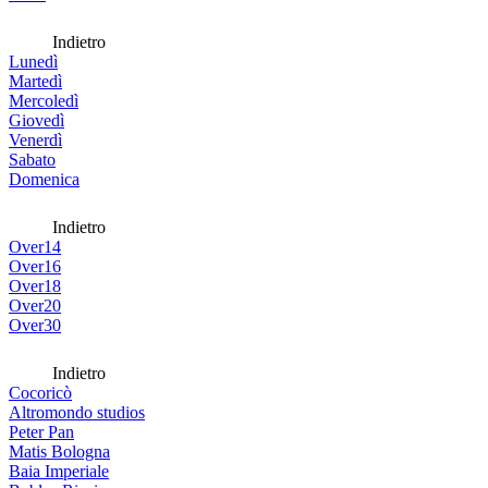
Indietro
Lunedì
Martedì
Mercoledì
Giovedì
Venerdì
Sabato
Domenica
Indietro
Over14
Over16
Over18
Over20
Over30
Indietro
Cocoricò
Altromondo studios
Peter Pan
Matis Bologna
Baia Imperiale