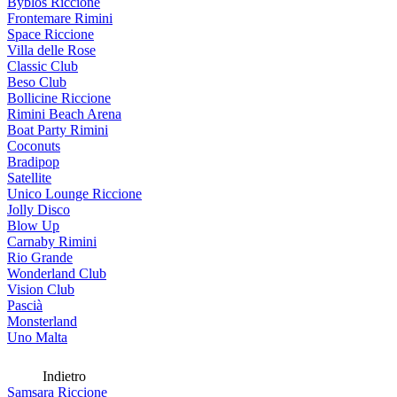
Byblos Riccione
Frontemare Rimini
Space Riccione
Villa delle Rose
Classic Club
Beso Club
Bollicine Riccione
Rimini Beach Arena
Boat Party Rimini
Coconuts
Bradipop
Satellite
Unico Lounge Riccione
Jolly Disco
Blow Up
Carnaby Rimini
Rio Grande
Wonderland Club
Vision Club
Pascià
Monsterland
Uno Malta
Indietro
Samsara Riccione