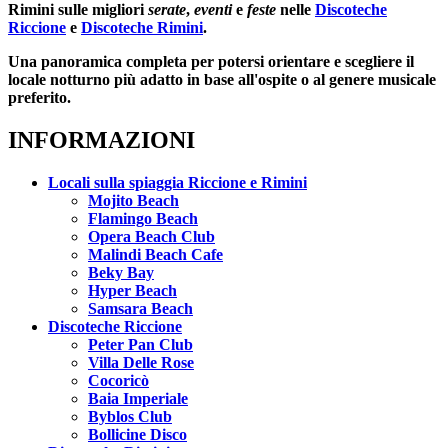
Rimini sulle migliori
serate
,
eventi
e
feste
nelle
Discoteche
Riccione
e
Discoteche Rimini
.
Una panoramica completa per potersi orientare e scegliere il
locale notturno più adatto in base all'ospite o al genere musicale
preferito.
INFORMAZIONI
Locali sulla spiaggia Riccione e Rimini
Mojito Beach
Flamingo Beach
Opera Beach Club
Malindi Beach Cafe
Beky Bay
Hyper Beach
Samsara Beach
Discoteche Riccione
Peter Pan Club
Villa Delle Rose
Cocoricò
Baia Imperiale
Byblos Club
Bollicine Disco