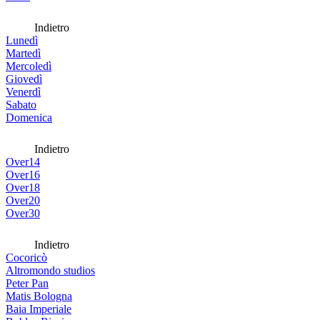
Indietro
Lunedì
Martedì
Mercoledì
Giovedì
Venerdì
Sabato
Domenica
Indietro
Over14
Over16
Over18
Over20
Over30
Indietro
Cocoricò
Altromondo studios
Peter Pan
Matis Bologna
Baia Imperiale