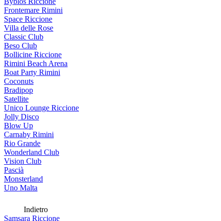
Byblos Riccione
Frontemare Rimini
Space Riccione
Villa delle Rose
Classic Club
Beso Club
Bollicine Riccione
Rimini Beach Arena
Boat Party Rimini
Coconuts
Bradipop
Satellite
Unico Lounge Riccione
Jolly Disco
Blow Up
Carnaby Rimini
Rio Grande
Wonderland Club
Vision Club
Pascià
Monsterland
Uno Malta
Indietro
Samsara Riccione