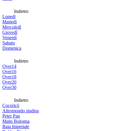
Indietro
Lunedì
Martedì
Mercoledì
Giovedì
Venerdì
Sabato
Domenica
Indietro
Over14
Over16
Over18
Over20
Over30
Indietro
Cocoricò
Altromondo studios
Peter Pan
Matis Bologna
Baia Imperiale