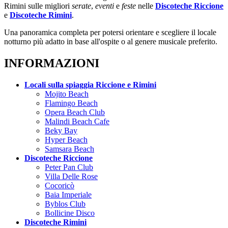
Rimini sulle migliori
serate
,
eventi
e
feste
nelle
Discoteche Riccione
e
Discoteche Rimini
.
Una panoramica completa per potersi orientare e scegliere il locale
notturno più adatto in base all'ospite o al genere musicale preferito.
INFORMAZIONI
Locali sulla spiaggia Riccione e Rimini
Mojito Beach
Flamingo Beach
Opera Beach Club
Malindi Beach Cafe
Beky Bay
Hyper Beach
Samsara Beach
Discoteche Riccione
Peter Pan Club
Villa Delle Rose
Cocoricò
Baia Imperiale
Byblos Club
Bollicine Disco
Discoteche Rimini