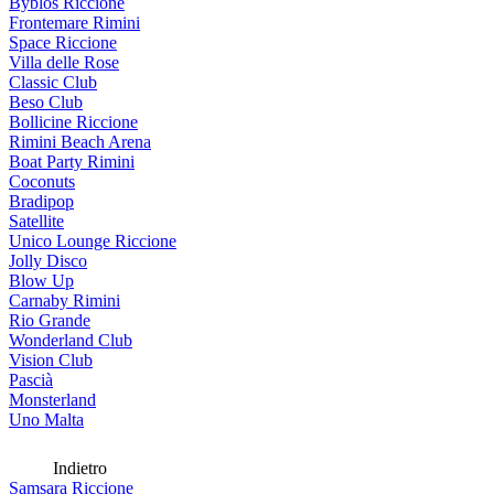
Byblos Riccione
Frontemare Rimini
Space Riccione
Villa delle Rose
Classic Club
Beso Club
Bollicine Riccione
Rimini Beach Arena
Boat Party Rimini
Coconuts
Bradipop
Satellite
Unico Lounge Riccione
Jolly Disco
Blow Up
Carnaby Rimini
Rio Grande
Wonderland Club
Vision Club
Pascià
Monsterland
Uno Malta
Indietro
Samsara Riccione