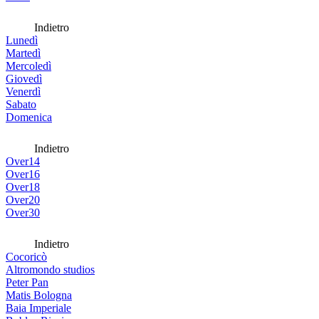
Indietro
Lunedì
Martedì
Mercoledì
Giovedì
Venerdì
Sabato
Domenica
Indietro
Over14
Over16
Over18
Over20
Over30
Indietro
Cocoricò
Altromondo studios
Peter Pan
Matis Bologna
Baia Imperiale