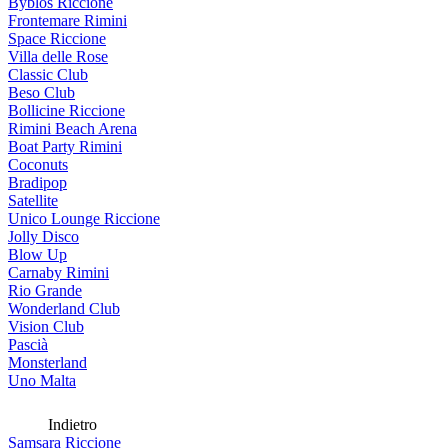
Byblos Riccione
Frontemare Rimini
Space Riccione
Villa delle Rose
Classic Club
Beso Club
Bollicine Riccione
Rimini Beach Arena
Boat Party Rimini
Coconuts
Bradipop
Satellite
Unico Lounge Riccione
Jolly Disco
Blow Up
Carnaby Rimini
Rio Grande
Wonderland Club
Vision Club
Pascià
Monsterland
Uno Malta
Indietro
Samsara Riccione