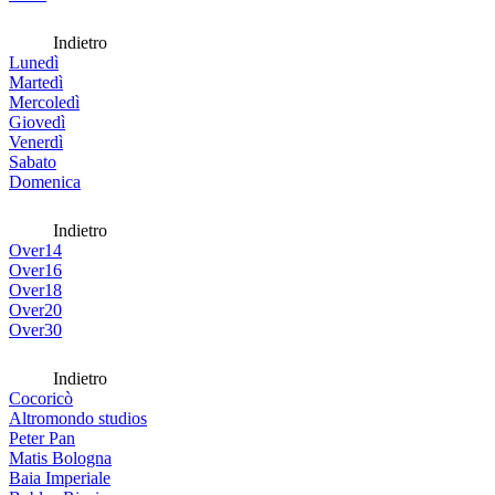
Indietro
Lunedì
Martedì
Mercoledì
Giovedì
Venerdì
Sabato
Domenica
Indietro
Over14
Over16
Over18
Over20
Over30
Indietro
Cocoricò
Altromondo studios
Peter Pan
Matis Bologna
Baia Imperiale