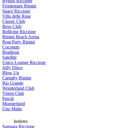
Byblos Riccione
Frontemare Rimini
Space Riccione
Villa delle Rose
Classic Club
Beso Club
Bollicine Riccione
Rimini Beach Arena
Boat Party Rimini
Coconuts
Bradipop
Satellite
Unico Lounge Riccione
Jolly Disco
Blow Up
Carnaby Rimini
Rio Grande
Wonderland Club
Vision Club
Pascià
Monsterland
Uno Malta
Indietro
Samsara Riccione