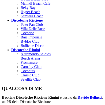
Malindi Beach Cafe
Beky Bay
Hyper Beach
Samsara Beach
Discoteche Riccione
Peter Pan Club
Villa Delle Rose
Cocoricò
Baia Imperiale
Byblos Club
Bollicine Disco
Discoteche Rimini
Altromondo Studios
Beach Arena
Frontemare
Carnaby Club
Coconuts
Classic Club
Satellite Club
QUALCOSA DI ME
Il portale
Discoteche Riccione Rimini
è gestito da
Davide Bellucci
,
un PR delle Discoteche Riccione.