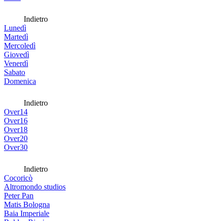
Indietro
Lunedì
Martedì
Mercoledì
Giovedì
Venerdì
Sabato
Domenica
Indietro
Over14
Over16
Over18
Over20
Over30
Indietro
Cocoricò
Altromondo studios
Peter Pan
Matis Bologna
Baia Imperiale