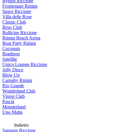
Byblos Riccione
Frontemare Rimini
Space Riccione
Villa delle Rose
Classic Club
Beso Club
Bollicine Riccione
Rimini Beach Arena
Boat Party Rimini
Coconuts
Bradipop
Satellite
Unico Lounge Riccione
Jolly Disco
Blow Up
Carnaby Rimini
Rio Grande
Wonderland Club
Vision Club
Pascià
Monsterland
Uno Malta
Indietro
Samsara Riccione