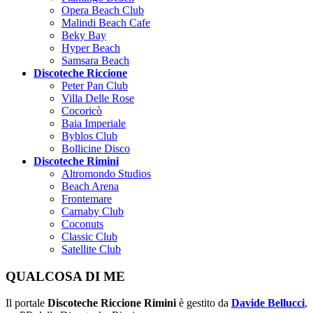
Opera Beach Club
Malindi Beach Cafe
Beky Bay
Hyper Beach
Samsara Beach
Discoteche Riccione
Peter Pan Club
Villa Delle Rose
Cocoricò
Baia Imperiale
Byblos Club
Bollicine Disco
Discoteche Rimini
Altromondo Studios
Beach Arena
Frontemare
Carnaby Club
Coconuts
Classic Club
Satellite Club
QUALCOSA DI ME
Il portale
Discoteche Riccione Rimini
è gestito da
Davide Bellucci
,