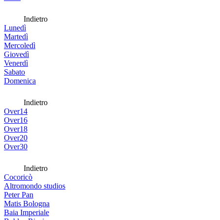
Indietro
Lunedì
Martedì
Mercoledì
Giovedì
Venerdì
Sabato
Domenica
Indietro
Over14
Over16
Over18
Over20
Over30
Indietro
Cocoricò
Altromondo studios
Peter Pan
Matis Bologna
Baia Imperiale