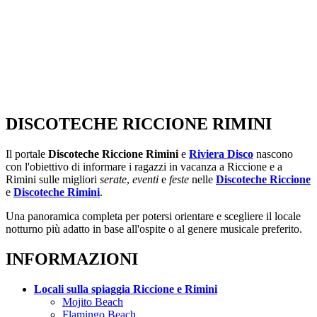
DISCOTECHE RICCIONE RIMINI
Il portale
Discoteche Riccione Rimini
e
Riviera Disco
nascono
con l'obiettivo di informare i ragazzi in vacanza a Riccione e a
Rimini sulle migliori
serate
,
eventi
e
feste
nelle
Discoteche Riccione
e
Discoteche Rimini
.
Una panoramica completa per potersi orientare e scegliere il locale
notturno più adatto in base all'ospite o al genere musicale preferito.
INFORMAZIONI
Locali sulla spiaggia Riccione e Rimini
Mojito Beach
Flamingo Beach