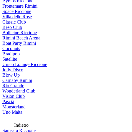
Byblos Riccione
Frontemare Rimini
Space Riccione
Villa delle Rose
Classic Club
Beso Club
Bollicine Riccione
Rimini Beach Arena
Boat Party Rimini
Coconuts
Bradipop
Satellite
Unico Lounge Riccione
Jolly Disco
Blow Up
Carnaby Rimini
Rio Grande
Wonderland Club
Vision Club
Pascià
Monsterland
Uno Malta
Indietro
Samsara Riccione