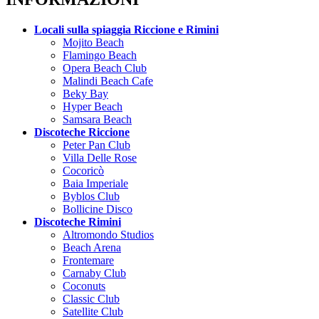
Locali sulla spiaggia Riccione e Rimini
Mojito Beach
Flamingo Beach
Opera Beach Club
Malindi Beach Cafe
Beky Bay
Hyper Beach
Samsara Beach
Discoteche Riccione
Peter Pan Club
Villa Delle Rose
Cocoricò
Baia Imperiale
Byblos Club
Bollicine Disco
Discoteche Rimini
Altromondo Studios
Beach Arena
Frontemare
Carnaby Club
Coconuts
Classic Club
Satellite Club