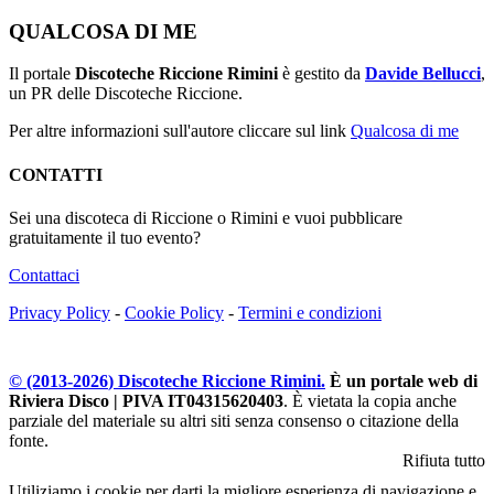
QUALCOSA DI ME
Il portale
Discoteche Riccione Rimini
è gestito da
Davide Bellucci
,
un PR delle Discoteche Riccione.
Per altre informazioni sull'autore cliccare sul link
Qualcosa di me
CONTATTI
Sei una discoteca di Riccione o Rimini e vuoi pubblicare
gratuitamente il tuo evento?
Contattaci
Privacy Policy
-
Cookie Policy
-
Termini e condizioni
© (2013-
2026
) Discoteche Riccione Rimini.
È un portale web di
Riviera Disco | PIVA IT04315620403
. È vietata la copia anche
parziale del materiale su altri siti senza consenso o citazione della
fonte.
Rifiuta tutto
Utiliziamo i cookie per darti la migliore esperienza di navigazione e