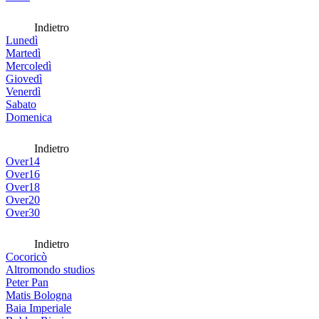
Indietro
Lunedì
Martedì
Mercoledì
Giovedì
Venerdì
Sabato
Domenica
Indietro
Over14
Over16
Over18
Over20
Over30
Indietro
Cocoricò
Altromondo studios
Peter Pan
Matis Bologna
Baia Imperiale