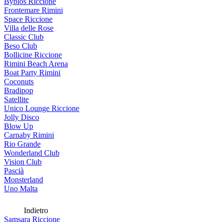
Byblos Riccione
Frontemare Rimini
Space Riccione
Villa delle Rose
Classic Club
Beso Club
Bollicine Riccione
Rimini Beach Arena
Boat Party Rimini
Coconuts
Bradipop
Satellite
Unico Lounge Riccione
Jolly Disco
Blow Up
Carnaby Rimini
Rio Grande
Wonderland Club
Vision Club
Pascià
Monsterland
Uno Malta
Indietro
Samsara Riccione