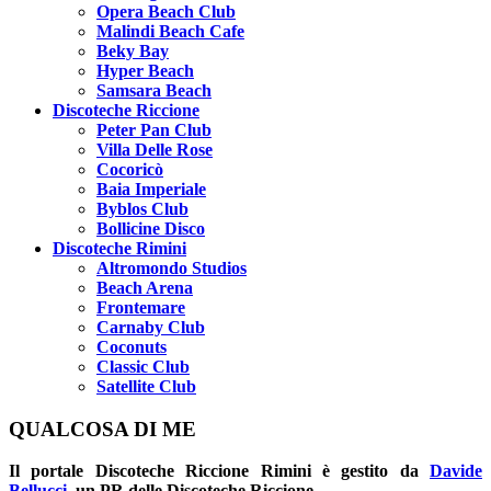
Opera Beach Club
Malindi Beach Cafe
Beky Bay
Hyper Beach
Samsara Beach
Discoteche Riccione
Peter Pan Club
Villa Delle Rose
Cocoricò
Baia Imperiale
Byblos Club
Bollicine Disco
Discoteche Rimini
Altromondo Studios
Beach Arena
Frontemare
Carnaby Club
Coconuts
Classic Club
Satellite Club
QUALCOSA DI ME
Il portale
Discoteche Riccione Rimini
è gestito da
Davide
Bellucci
, un PR delle Discoteche Riccione.