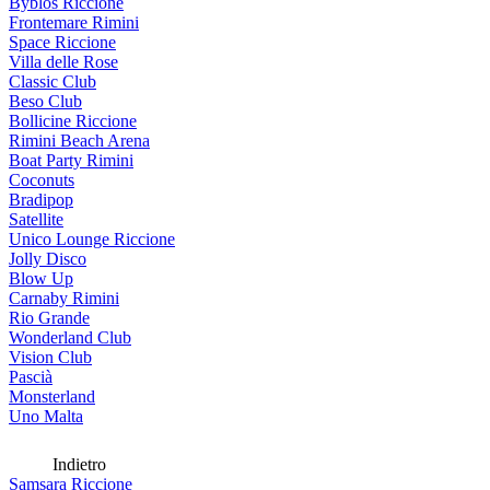
Byblos Riccione
Frontemare Rimini
Space Riccione
Villa delle Rose
Classic Club
Beso Club
Bollicine Riccione
Rimini Beach Arena
Boat Party Rimini
Coconuts
Bradipop
Satellite
Unico Lounge Riccione
Jolly Disco
Blow Up
Carnaby Rimini
Rio Grande
Wonderland Club
Vision Club
Pascià
Monsterland
Uno Malta
Indietro
Samsara Riccione