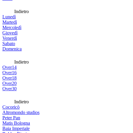
Indietro
Lunedì
Martedì
Mercoledì
Giovedì
Venerdì
Sabato
Domenica
Indietro
Over14
Over16
Over18
Over20
Over30
Indietro
Cocoricò
Altromondo studios
Peter Pan
Matis Bologna
Baia Imperiale