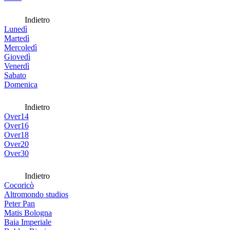
Indietro
Lunedì
Martedì
Mercoledì
Giovedì
Venerdì
Sabato
Domenica
Indietro
Over14
Over16
Over18
Over20
Over30
Indietro
Cocoricò
Altromondo studios
Peter Pan
Matis Bologna
Baia Imperiale