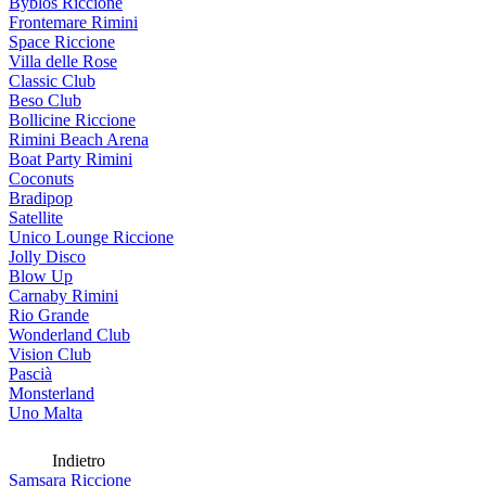
Byblos Riccione
Frontemare Rimini
Space Riccione
Villa delle Rose
Classic Club
Beso Club
Bollicine Riccione
Rimini Beach Arena
Boat Party Rimini
Coconuts
Bradipop
Satellite
Unico Lounge Riccione
Jolly Disco
Blow Up
Carnaby Rimini
Rio Grande
Wonderland Club
Vision Club
Pascià
Monsterland
Uno Malta
Indietro
Samsara Riccione