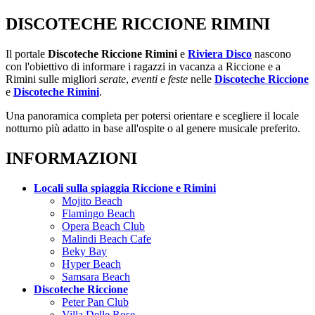
DISCOTECHE RICCIONE RIMINI
Il portale
Discoteche Riccione Rimini
e
Riviera Disco
nascono
con l'obiettivo di informare i ragazzi in vacanza a Riccione e a
Rimini sulle migliori
serate
,
eventi
e
feste
nelle
Discoteche Riccione
e
Discoteche Rimini
.
Una panoramica completa per potersi orientare e scegliere il locale
notturno più adatto in base all'ospite o al genere musicale preferito.
INFORMAZIONI
Locali sulla spiaggia Riccione e Rimini
Mojito Beach
Flamingo Beach
Opera Beach Club
Malindi Beach Cafe
Beky Bay
Hyper Beach
Samsara Beach
Discoteche Riccione
Peter Pan Club
Villa Delle Rose