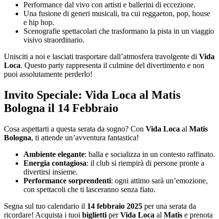
Performance dal vivo con artisti e ballerini di eccezione.
Una fusione di generi musicali, tra cui reggaeton, pop, house
e hip hop.
Scenografie spettacolari che trasformano la pista in un viaggio
visivo straordinario.
Unisciti a noi e lasciati trasportare dall’atmosfera travolgente di
Vida
Loca
. Questo party rappresenta il culmine del divertimento e non
puoi assolutamente perderlo!
Invito Speciale: Vida Loca al Matis
Bologna il 14 Febbraio
Cosa aspettarti a questa serata da sogno? Con
Vida Loca
al
Matis
Bologna
, ti attende un’avventura fantastica!
Ambiente elegante
: balla e socializza in un contesto raffinato.
Energia contagiosa
: il club si riempirà di persone pronte a
divertirsi insieme.
Performance sorprendenti
: ogni attimo sarà un’emozione,
con spettacoli che ti lasceranno senza fiato.
Segna sul tuo calendario il
14 febbraio 2025
per una serata da
ricordare! Acquista i tuoi
biglietti
per
Vida Loca
al
Matis
e prenota