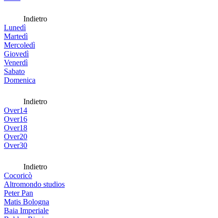
Indietro
Lunedì
Martedì
Mercoledì
Giovedì
Venerdì
Sabato
Domenica
Indietro
Over14
Over16
Over18
Over20
Over30
Indietro
Cocoricò
Altromondo studios
Peter Pan
Matis Bologna
Baia Imperiale