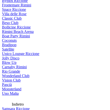
Byblos Riccione
Frontemare Rimini
Space Riccione
Villa delle Rose
Classic Club
Beso Club
Bollicine Riccione
Rimini Beach Arena
Boat Party Rimini
Coconuts
Bradipop
Satellite
Unico Lounge Riccione
Jolly Disco
Blow Up
Carnaby Rimini
Rio Grande
Wonderland Club
Vision Club
Pascià
Monsterland
Uno Malta
Indietro
Samsara Riccione