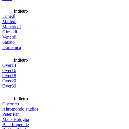
Indietro
Lunedì
Martedì
Mercoledì
Giovedì
Venerdì
Sabato
Domenica
Indietro
Over14
Over16
Over18
Over20
Over30
Indietro
Cocoricò
Altromondo studios
Peter Pan
Matis Bologna
Baia Imperiale