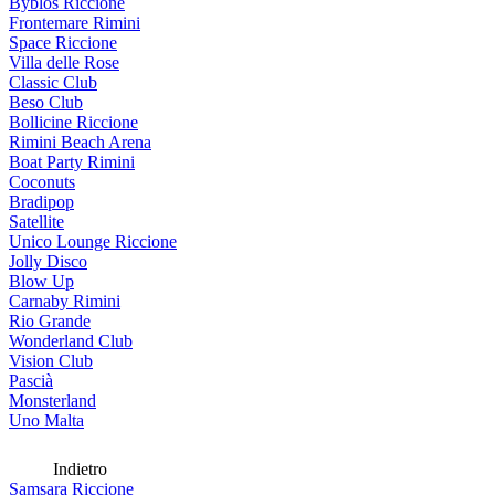
Byblos Riccione
Frontemare Rimini
Space Riccione
Villa delle Rose
Classic Club
Beso Club
Bollicine Riccione
Rimini Beach Arena
Boat Party Rimini
Coconuts
Bradipop
Satellite
Unico Lounge Riccione
Jolly Disco
Blow Up
Carnaby Rimini
Rio Grande
Wonderland Club
Vision Club
Pascià
Monsterland
Uno Malta
Indietro
Samsara Riccione