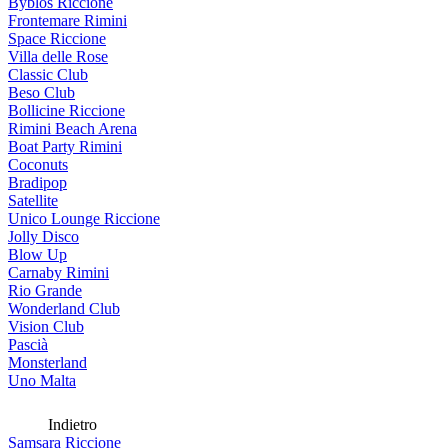
Byblos Riccione
Frontemare Rimini
Space Riccione
Villa delle Rose
Classic Club
Beso Club
Bollicine Riccione
Rimini Beach Arena
Boat Party Rimini
Coconuts
Bradipop
Satellite
Unico Lounge Riccione
Jolly Disco
Blow Up
Carnaby Rimini
Rio Grande
Wonderland Club
Vision Club
Pascià
Monsterland
Uno Malta
Indietro
Samsara Riccione