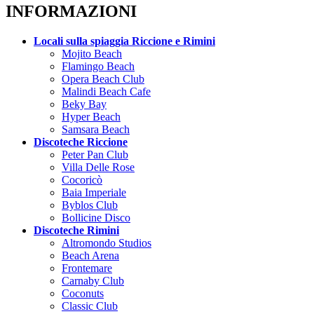
INFORMAZIONI
Locali sulla spiaggia Riccione e Rimini
Mojito Beach
Flamingo Beach
Opera Beach Club
Malindi Beach Cafe
Beky Bay
Hyper Beach
Samsara Beach
Discoteche Riccione
Peter Pan Club
Villa Delle Rose
Cocoricò
Baia Imperiale
Byblos Club
Bollicine Disco
Discoteche Rimini
Altromondo Studios
Beach Arena
Frontemare
Carnaby Club
Coconuts
Classic Club