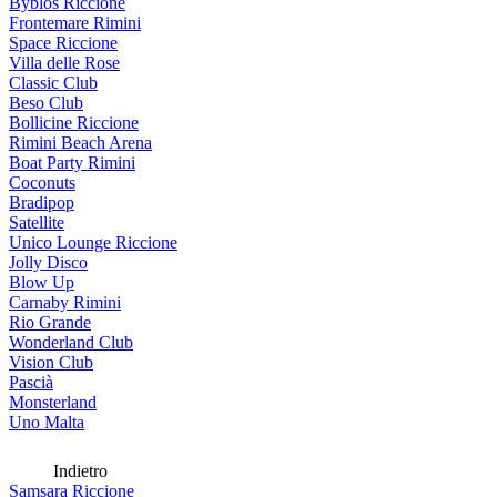
Byblos Riccione
Frontemare Rimini
Space Riccione
Villa delle Rose
Classic Club
Beso Club
Bollicine Riccione
Rimini Beach Arena
Boat Party Rimini
Coconuts
Bradipop
Satellite
Unico Lounge Riccione
Jolly Disco
Blow Up
Carnaby Rimini
Rio Grande
Wonderland Club
Vision Club
Pascià
Monsterland
Uno Malta
Indietro
Samsara Riccione