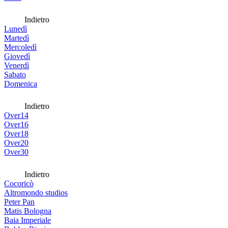
Indietro
Lunedì
Martedì
Mercoledì
Giovedì
Venerdì
Sabato
Domenica
Indietro
Over14
Over16
Over18
Over20
Over30
Indietro
Cocoricò
Altromondo studios
Peter Pan
Matis Bologna
Baia Imperiale