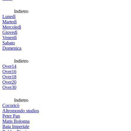
Indietro
Lunedì
Martedì
Mercoledì
Giovedì
Venerdì
Sabato
Domenica
Indietro
Over14
Over16
Over18
Over20
Over30
Indietro
Cocoricò
Altromondo studios
Peter Pan
Matis Bologna
Baia Imperiale