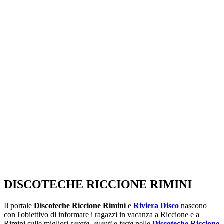
SEGUICI SU:
DISCOTECHE RICCIONE RIMINI
Il portale
Discoteche Riccione Rimini
e
Riviera Disco
nascono
con l'obiettivo di informare i ragazzi in vacanza a Riccione e a
Rimini sulle migliori
serate
,
eventi
e
feste
nelle
Discoteche Riccione