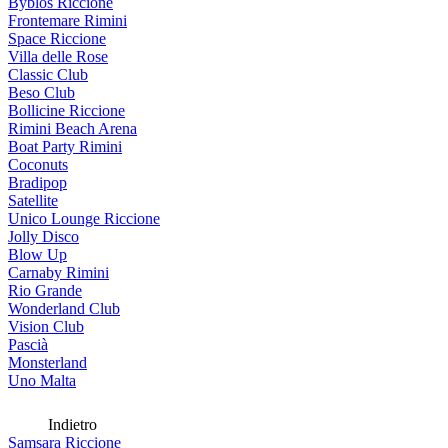
Byblos Riccione
Frontemare Rimini
Space Riccione
Villa delle Rose
Classic Club
Beso Club
Bollicine Riccione
Rimini Beach Arena
Boat Party Rimini
Coconuts
Bradipop
Satellite
Unico Lounge Riccione
Jolly Disco
Blow Up
Carnaby Rimini
Rio Grande
Wonderland Club
Vision Club
Pascià
Monsterland
Uno Malta
Indietro
Samsara Riccione