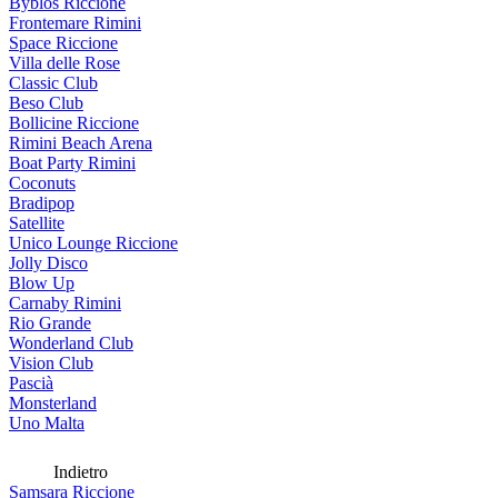
Byblos Riccione
Frontemare Rimini
Space Riccione
Villa delle Rose
Classic Club
Beso Club
Bollicine Riccione
Rimini Beach Arena
Boat Party Rimini
Coconuts
Bradipop
Satellite
Unico Lounge Riccione
Jolly Disco
Blow Up
Carnaby Rimini
Rio Grande
Wonderland Club
Vision Club
Pascià
Monsterland
Uno Malta
Indietro
Samsara Riccione