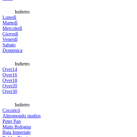
Indietro
Lunedì
Martedì
Mercoledì
Giovedì
Venerdì
Sabato
Domenica
Indietro
Over14
Over16
Over18
Over20
Over30
Indietro
Cocoricò
Altromondo studios
Peter Pan
Matis Bologna
Baia Imperiale