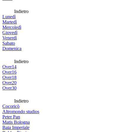
Indietro
Lunedì
Martedì
Mercoledì
Giovedì
Venerdì
Sabato
Domenica
Indietro
Over14
Over16
Over18
Over20
Over30
Indietro
Cocoricò
Altromondo studios
Peter Pan
Matis Bologna
Baia Imperiale