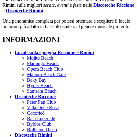
Rimini sulle migliori
serate
,
eventi
e
feste
nelle
Discoteche Riccione
e
Discoteche Rimini
.
Una panoramica completa per potersi orientare e scegliere il locale
notturno più adatto in base all'ospite o al genere musicale preferito.
INFORMAZIONI
Locali sulla spiaggia Riccione e Rimini
Mojito Beach
Flamingo Beach
Opera Beach Club
Malindi Beach Cafe
Beky Bay
Hyper Beach
Samsara Beach
Discoteche Riccione
Peter Pan Club
Villa Delle Rose
Cocoricò
Baia Imperiale
Byblos Club
Bollicine Disco
Discoteche Rimini