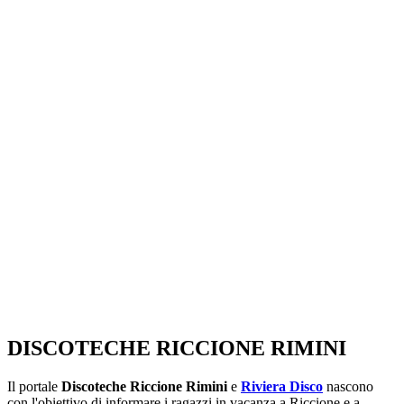
SEGUICI SU:
DISCOTECHE RICCIONE RIMINI
Il portale
Discoteche Riccione Rimini
e
Riviera Disco
nascono
con l'obiettivo di informare i ragazzi in vacanza a Riccione e a