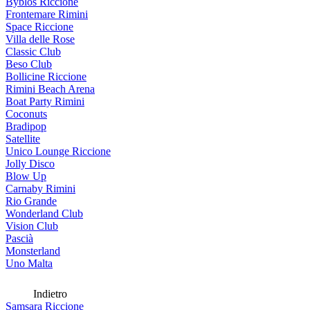
Byblos Riccione
Frontemare Rimini
Space Riccione
Villa delle Rose
Classic Club
Beso Club
Bollicine Riccione
Rimini Beach Arena
Boat Party Rimini
Coconuts
Bradipop
Satellite
Unico Lounge Riccione
Jolly Disco
Blow Up
Carnaby Rimini
Rio Grande
Wonderland Club
Vision Club
Pascià
Monsterland
Uno Malta
Indietro
Samsara Riccione