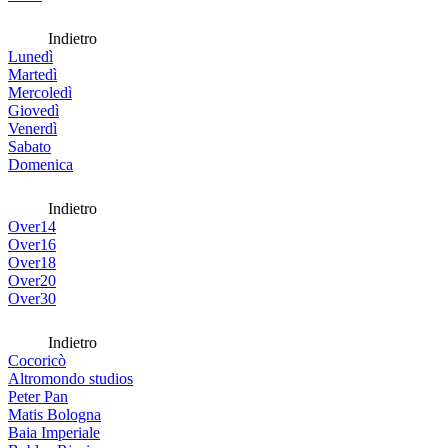
Indietro
Lunedì
Martedì
Mercoledì
Giovedì
Venerdì
Sabato
Domenica
Indietro
Over14
Over16
Over18
Over20
Over30
Indietro
Cocoricò
Altromondo studios
Peter Pan
Matis Bologna
Baia Imperiale