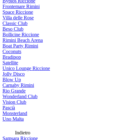
Byblos Riccione
Frontemare Rimini
Space Riccione
Villa delle Rose
Classic Club
Beso Club
Bollicine Riccione
Rimini Beach Arena
Boat Party Rimini
Coconuts
Bradipop
Satellite
Unico Lounge Riccione
Jolly Disco
Blow Up
Carnaby Rimini
Rio Grande
Wonderland Club
Vision Club
Pascià
Monsterland
Uno Malta
Indietro
Samsara Riccione